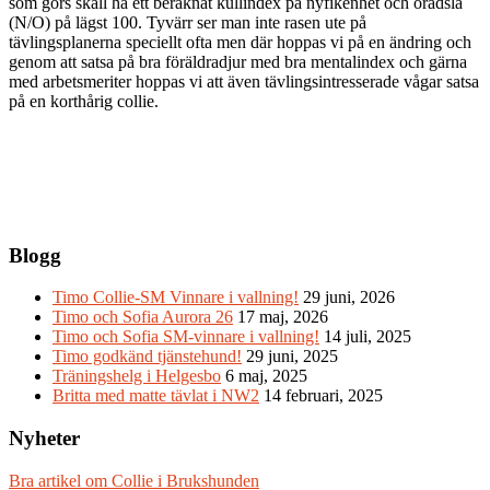
som görs skall ha ett beräknat kullindex på nyfikenhet och orädsla
(N/O) på lägst 100. Tyvärr ser man inte rasen ute på
tävlingsplanerna speciellt ofta men där hoppas vi på en ändring och
genom att satsa på bra föräldradjur med bra mentalindex och gärna
med arbetsmeriter hoppas vi att även tävlingsintresserade vågar satsa
på en korthårig collie.
Blogg
Timo Collie-SM Vinnare i vallning!
29 juni, 2026
Timo och Sofia Aurora 26
17 maj, 2026
Timo och Sofia SM-vinnare i vallning!
14 juli, 2025
Timo godkänd tjänstehund!
29 juni, 2025
Träningshelg i Helgesbo
6 maj, 2025
Britta med matte tävlat i NW2
14 februari, 2025
Nyheter
Bra artikel om Collie i Brukshunden