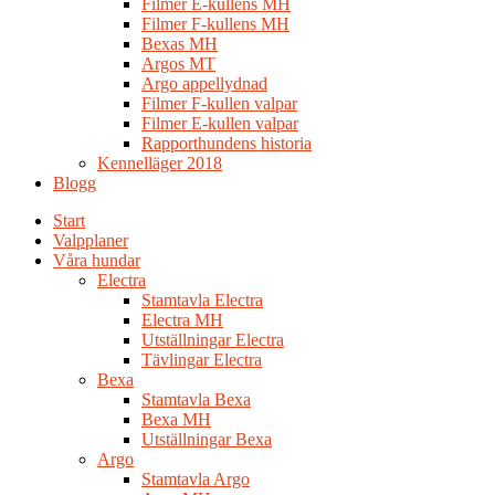
Filmer E-kullens MH
Filmer F-kullens MH
Bexas MH
Argos MT
Argo appellydnad
Filmer F-kullen valpar
Filmer E-kullen valpar
Rapporthundens historia
Kennelläger 2018
Blogg
Start
Valpplaner
Våra hundar
Electra
Stamtavla Electra
Electra MH
Utställningar Electra
Tävlingar Electra
Bexa
Stamtavla Bexa
Bexa MH
Utställningar Bexa
Argo
Stamtavla Argo