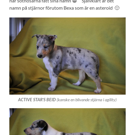
har sötnosarna fått sina namn 😀 Självklart är det
namn på stjärnor förutom Bexa som är en asteroid 🙂
(kanske en blivande stjärna i agility)
ACTIVE STAR’S BEID