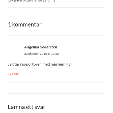
[:sv]Nya bilder[:en]Nya bil[:]
1 kommentar
Angelika Södersten
23 oktober, 2016 kl. 19:52
Jag tar rapportören med mig hem <3
SVARA
Lämna ett svar