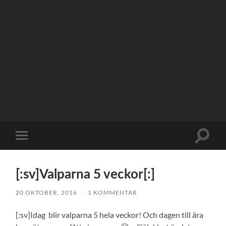
Slå
Slå
på/av
på/av
sökfält
mobilmeny
[:sv]Valparna 5 veckor[:]
20 OKTOBER, 2016
/
1 KOMMENTAR
[:sv]Idag blir valparna 5 hela veckor! Och dagen till ära