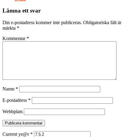
Lämna ett svar
Din e-postadress kommer inte publiceras.
Obligatoriska fält är
märkta
*
Kommentar
*
Namn
*
E-postadress
*
Webbplats
Current ye@r
*