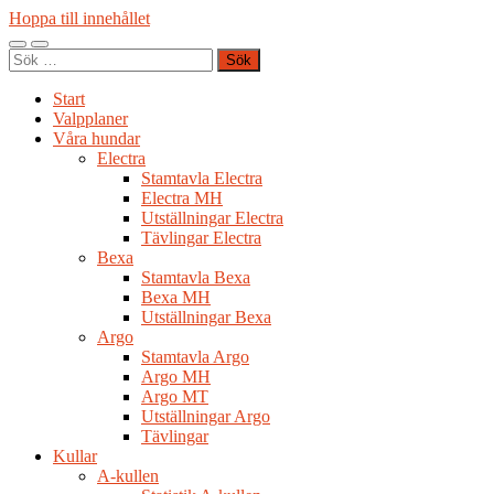
Hoppa till innehållet
Slå
Slå
Sök
på/av
på/av
efter:
mobilmeny
sökfält
Start
Valpplaner
Våra hundar
Electra
Stamtavla Electra
Electra MH
Utställningar Electra
Tävlingar Electra
Bexa
Stamtavla Bexa
Bexa MH
Utställningar Bexa
Argo
Stamtavla Argo
Argo MH
Argo MT
Utställningar Argo
Tävlingar
Kullar
A-kullen