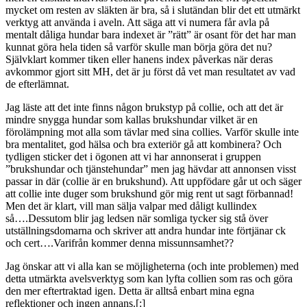
mycket om resten av släkten är bra, så i slutändan blir det ett utmärkt
verktyg att använda i aveln. Att säga att vi numera får avla på
mentalt dåliga hundar bara indexet är ”rätt” är osant för det har man
kunnat göra hela tiden så varför skulle man börja göra det nu?
Självklart kommer tiken eller hanens index påverkas när deras
avkommor gjort sitt MH, det är ju först då vet man resultatet av vad
de efterlämnat.
Jag läste att det inte finns någon brukstyp på collie, och att det är
mindre snygga hundar som kallas brukshundar vilket är en
förolämpning mot alla som tävlar med sina collies. Varför skulle inte
bra mentalitet, god hälsa och bra exteriör gå att kombinera? Och
tydligen sticker det i ögonen att vi har annonserat i gruppen
”brukshundar och tjänstehundar” men jag hävdar att annonsen visst
passar in där (collie är en brukshund). Att uppfödare går ut och säger
att collie inte duger som brukshund gör mig rent ut sagt förbannad!
Men det är klart, vill man sälja valpar med dåligt kullindex
så….Dessutom blir jag ledsen när somliga tycker sig stå över
utställningsdomarna och skriver att andra hundar inte förtjänar ck
och cert….Varifrån kommer denna missunnsamhet??
Jag önskar att vi alla kan se möjligheterna (och inte problemen) med
detta utmärkta avelsverktyg som kan lyfta collien som ras och göra
den mer eftertraktad igen. Detta är alltså enbart mina egna
reflektioner och ingen annans.[:]