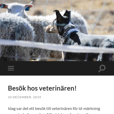
Slå
Slå
på/av
på/av
sökfält
mobilmeny
Besök hos veterinären!
10 DECEMBER, 2019
Idag var det ett besök till veterinären för id-märkning