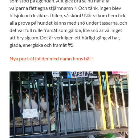
som stod på agendan. Allt gick bra så nu har alla
valparna fått egna stjärnnamn ⭐ Och tänk, ingen blev
bilsjuk och kräktes i bilen, så skönt! När vi kom hem fick
alla prova på hur det känns med snö under tassarna, och
det var full rulle framåt som gällde, lite snö är väl inget
att bry sig om. Det är verkligen ett härligt gäng vi har,
glada, energiska och framåt 🥰
Nya porträttbilder med namn finns här!