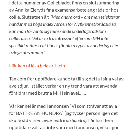
I detta nummer av Collebladet finns en slutsummering
av Annika Eleryds fina examensarbete ang rädslor hos
collie. Slutsatsen är:
”Med andra ord – om man selekterar
hundar med höga indexvärden för Nyfikenhet/orädsla så
kan man förvänta sig minskande underlagsrädslor i
collierasen. Det är extra intressant eftersom MH inte
specifikt mäter reaktioner för olika typer av underlag eller
trånga utrymmen.”
Här kan ni läsa hela artikeln!
Tänk om fler uppfödare kunde ta till sig detta i sina val av
avelsdjur, i stället verkar en ny trend vara att använda
föräldrar med brutna MH i sin avel……
Vår kennel är med i annonsen ”Vi som strävar att avla
för BÄTTRE ÄN HUNDRA”
(
jag tycker personligen det
skulle stå
vi som avlar bättre än hundra).
I år har flera
uppfödare valt att
inte
vara med i annonsen, vilket gör