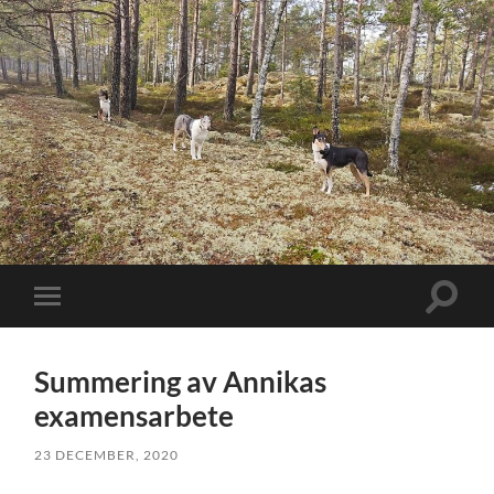
Slå
Slå
på/av
på/av
sökfält
mobilmeny
Summering av Annikas
examensarbete
23 DECEMBER, 2020