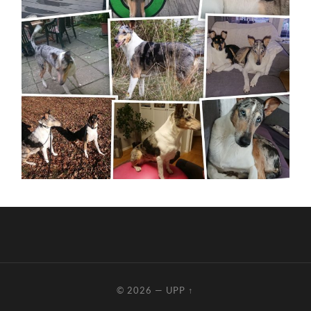
© 2026
—
UPP ↑