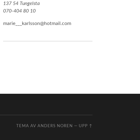
137 54 Tungelsta
070-404 80 10
marie___karlsson@hotmail.com
TEMA AV
ANDERS NOREN
—
UPP ↑