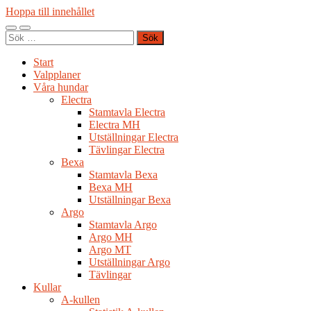
Hoppa till innehållet
Slå
Slå
Sök
på/av
på/av
efter:
mobilmeny
sökfält
Start
Valpplaner
Våra hundar
Electra
Stamtavla Electra
Electra MH
Utställningar Electra
Tävlingar Electra
Bexa
Stamtavla Bexa
Bexa MH
Utställningar Bexa
Argo
Stamtavla Argo
Argo MH
Argo MT
Utställningar Argo
Tävlingar
Kullar
A-kullen