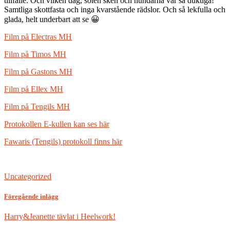
tillfälle. Och vilken dag, solen sken och hundarna var så duktiga!
Samtliga skottfasta och inga kvarstående rädslor. Och så lekfulla och
glada, helt underbart att se 😀
Film på Electras MH
Film på Timos MH
Film på Gastons MH
Film på Ellex MH
Film på Tengils MH
Protokollen E-kullen kan ses här
Fawaris (Tengils) protokoll finns här
Uncategorized
Föregående inlägg
Harry&Jeanette tävlat i Heelwork!