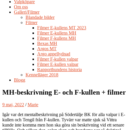
Valpköpare
Om oss
Galleri/Filmer
Blandade bilder
Filmer
Filmer E-kullens MT 2023
Filmer E-kullens MH
Filmer F-kullens MH
Bexas MH
Argos MT
Argo appellydnad
Filmer F-kullen valpar
Filmer E-kullen valpar
Rapporthundens historia
Kennelläger 2018
Blogg
MH-beskrivning E- och F-kullen + filmer
9 maj, 2022
/
Marie
Igår var det mentalbeskrivning på Södertälje BK för alla valpar i E-
kullen och Tengil från F-kullen. Tyvärr var matte sjuk så Vittra
kunde inte komma men hon ska göra sin beskrivning vid ett senare