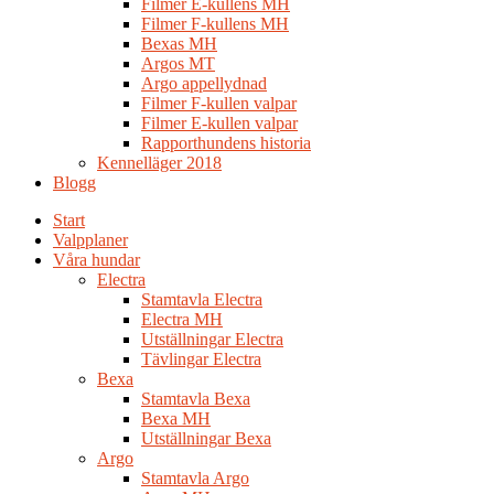
Filmer E-kullens MH
Filmer F-kullens MH
Bexas MH
Argos MT
Argo appellydnad
Filmer F-kullen valpar
Filmer E-kullen valpar
Rapporthundens historia
Kennelläger 2018
Blogg
Start
Valpplaner
Våra hundar
Electra
Stamtavla Electra
Electra MH
Utställningar Electra
Tävlingar Electra
Bexa
Stamtavla Bexa
Bexa MH
Utställningar Bexa
Argo
Stamtavla Argo