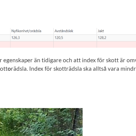
er egenskaper än tidigare och att index för skott är o
ott
o
rädsla. Index för skotträdsla ska alltså vara mi