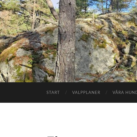
START
VALPPLANER
VÅRA HUN