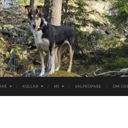
DAR
KULLAR
MI
VALPKÖPARE
OM OS