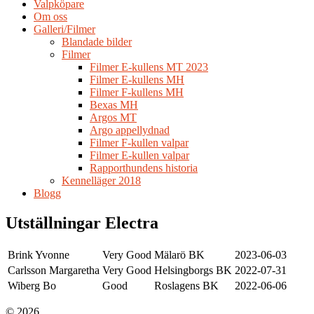
Valpköpare
Om oss
Galleri/Filmer
Blandade bilder
Filmer
Filmer E-kullens MT 2023
Filmer E-kullens MH
Filmer F-kullens MH
Bexas MH
Argos MT
Argo appellydnad
Filmer F-kullen valpar
Filmer E-kullen valpar
Rapporthundens historia
Kennelläger 2018
Blogg
Utställningar Electra
Brink Yvonne
Very Good
Mälarö BK
2023-06-03
Carlsson Margaretha
Very Good
Helsingborgs BK
2022-07-31
Wiberg Bo
Good
Roslagens BK
2022-06-06
© 2026