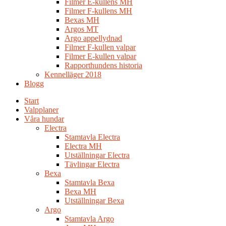
Filmer E-kullens MH
Filmer F-kullens MH
Bexas MH
Argos MT
Argo appellydnad
Filmer F-kullen valpar
Filmer E-kullen valpar
Rapporthundens historia
Kennelläger 2018
Blogg
Start
Valpplaner
Våra hundar
Electra
Stamtavla Electra
Electra MH
Utställningar Electra
Tävlingar Electra
Bexa
Stamtavla Bexa
Bexa MH
Utställningar Bexa
Argo
Stamtavla Argo