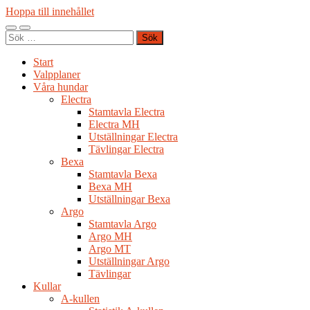
Hoppa till innehållet
Slå
Slå
Sök
på/av
på/av
efter:
mobilmeny
sökfält
Start
Valpplaner
Våra hundar
Electra
Stamtavla Electra
Electra MH
Utställningar Electra
Tävlingar Electra
Bexa
Stamtavla Bexa
Bexa MH
Utställningar Bexa
Argo
Stamtavla Argo
Argo MH
Argo MT
Utställningar Argo
Tävlingar
Kullar
A-kullen