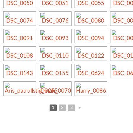
1
2
3
►