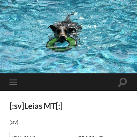
Slå
Slå
på/av
på/av
sökfält
mobilmeny
[:sv]Leias MT[:]
[:sv]