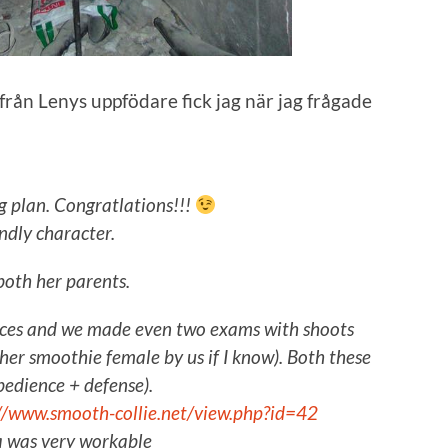
från Lenys uppfödare fick jag när jag frågade
 plan. Congratlations!!!
endly character.
both her parents.
ences and we made even two exams with shoots
er smoothie female by us if I know). Both these
bedience + defense).
//www.smooth-collie.net/view.php?id=42
a was very workable