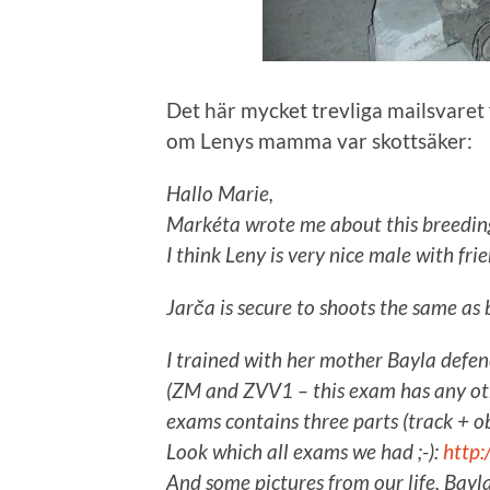
Det här mycket trevliga mailsvaret 
om Lenys mamma var skottsäker:
Hallo Marie,
Markéta wrote me about this breeding
I think Leny is very nice male with fri
Jarča is secure to shoots the same as 
I trained with her mother Bayla def
(ZM and ZVV1 – this exam has any oth
exams contains three parts (track + o
Look which all exams we had ;-):
http:
And some pictures from our life, Bayl