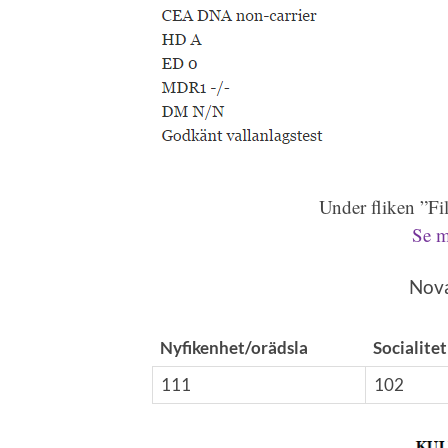
Under fliken ”Fi
Se m
Nova
Nyfikenhet/orädsla
Socialitet
111
102