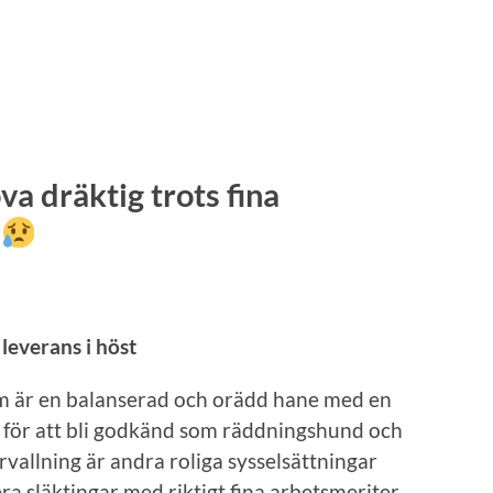
a dräktig trots fina
leverans i höst
 är en balanserad och orädd hane med en
ng för att bli godkänd som räddningshund och
årvallning är andra roliga sysselsättningar
ra släktingar med riktigt fina arbetsmeriter.