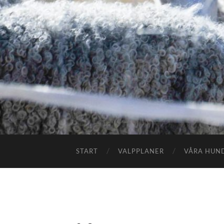
START
VALPPLANER
VÅRA HUN