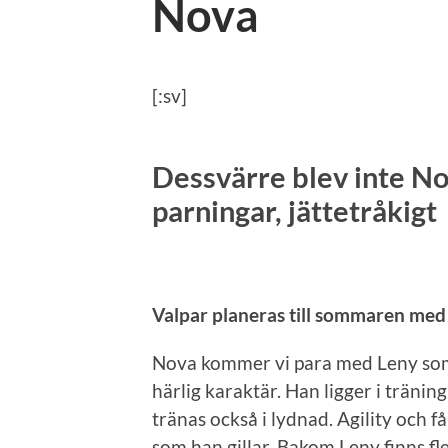
Nova
[:sv]
Dessvärre blev inte Nov
parningar, jättetråkigt
Valpar planeras till sommaren med 
Nova kommer vi para med Leny som
härlig karaktär. Han ligger i träni
tränas också i lydnad. Agility och f
som han gillar. Bakom Leny finns fle