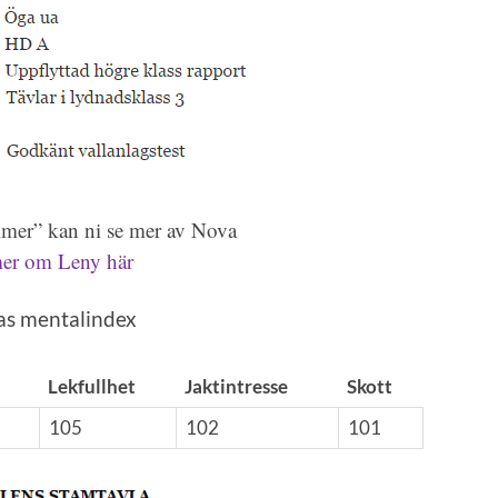
lmer” kan ni se mer av Nova
er om Leny här
s mentalindex
Lekfullhet
Jaktintresse
Skott
105
102
101