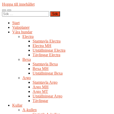
Hoppa till innehållet
Slå
Slå
Sök
på/av
på/av
efter:
mobilmeny
sökfält
Start
Valpplaner
Våra hundar
Electra
Stamtavla Electra
Electra MH
Utställningar Electra
Tävlingar Electra
Bexa
Stamtavla Bexa
Bexa MH
Utställningar Bexa
Argo
Stamtavla Argo
Argo MH
Argo MT
Utställningar Argo
Tävlingar
Kullar
A-kullen