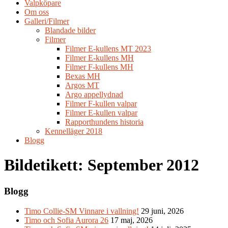
Valpköpare
Om oss
Galleri/Filmer
Blandade bilder
Filmer
Filmer E-kullens MT 2023
Filmer E-kullens MH
Filmer F-kullens MH
Bexas MH
Argos MT
Argo appellydnad
Filmer F-kullen valpar
Filmer E-kullen valpar
Rapporthundens historia
Kennelläger 2018
Blogg
Bildetikett:
September 2012
Blogg
Timo Collie-SM Vinnare i vallning!
29 juni, 2026
Timo och Sofia Aurora 26
17 maj, 2026