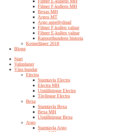
Filmer E-kullens MH
Filmer F-kullens MH
Bexas MH
Argos MT
Argo appellydnad
Filmer F-kullen valpar
Filmer E-kullen valpar
Rapporthundens historia
Kennelläger 2018
Blogg
Start
Valpplaner
Våra hundar
Electra
Stamtavla Electra
Electra MH
Utställningar Electra
Tävlingar Electra
Bexa
Stamtavla Bexa
Bexa MH
Utställningar Bexa
Argo
Stamtavla Argo