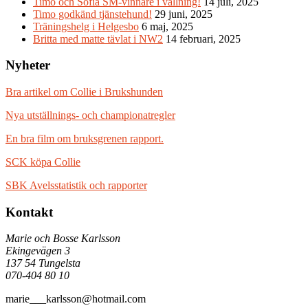
Timo och Sofia SM-vinnare i vallning!
14 juli, 2025
Timo godkänd tjänstehund!
29 juni, 2025
Träningshelg i Helgesbo
6 maj, 2025
Britta med matte tävlat i NW2
14 februari, 2025
Nyheter
Bra artikel om Collie i Brukshunden
Nya utställnings- och championatregler
En bra film om bruksgrenen rapport.
SCK köpa Collie
SBK Avelsstatistik och rapporter
Kontakt
Marie och Bosse Karlsson
Ekingevägen 3
137 54 Tungelsta
070-404 80 10
marie___karlsson@hotmail.com