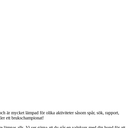
ch är mycket lämpad för olika aktiviteter såsom spår, sök, rapport,
ller ett brukschampionat!
e lämnas alls. Vi ser gärna att du går en valpkurs med din hund för att