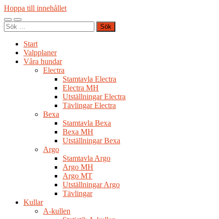
Hoppa till innehållet
Slå
Slå
Sök
på/av
på/av
efter:
mobilmeny
sökfält
Start
Valpplaner
Våra hundar
Electra
Stamtavla Electra
Electra MH
Utställningar Electra
Tävlingar Electra
Bexa
Stamtavla Bexa
Bexa MH
Utställningar Bexa
Argo
Stamtavla Argo
Argo MH
Argo MT
Utställningar Argo
Tävlingar
Kullar
A-kullen