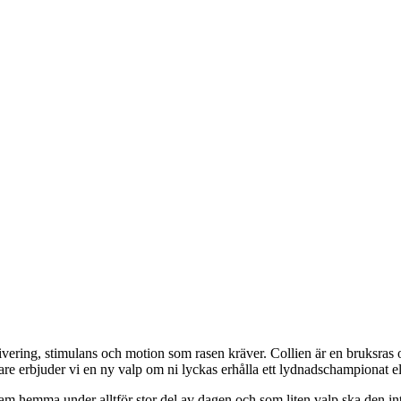
ivering, stimulans och motion som rasen kräver. Collien är en bruksras o
re erbjuder vi en ny valp om ni lyckas erhålla ett lydnadschampionat e
am hemma under alltför stor del av dagen och som liten valp ska den int