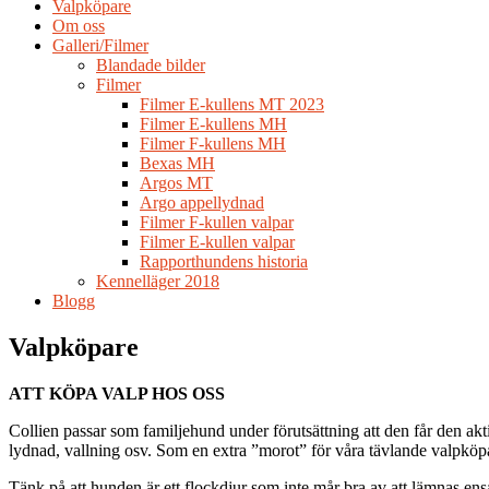
Valpköpare
Om oss
Galleri/Filmer
Blandade bilder
Filmer
Filmer E-kullens MT 2023
Filmer E-kullens MH
Filmer F-kullens MH
Bexas MH
Argos MT
Argo appellydnad
Filmer F-kullen valpar
Filmer E-kullen valpar
Rapporthundens historia
Kennelläger 2018
Blogg
Valpköpare
ATT KÖPA VALP HOS OSS
Collien passar som familjehund under förutsättning att den får den akt
lydnad, vallning osv. Som en extra ”morot” för våra tävlande valpköpa
Tänk på att hunden är ett flockdjur som inte mår bra av att lämnas ens