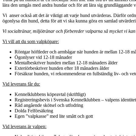
lära den umgås med andra hundar och för att lära sig grundläggande 
Vi anser också att det är viktigt att varje hund utvärderas. Därför or
ögonlysa din hund, detta för att vi ska kunna göra en samlad utvärderi
Vi socialtränar, miljötränar och förbereder valparna så mycket vi kan f
Vi vill att du som valpköpare:
Röntgar höftleder och armbågar när hunden är mellan 12-18 m
Ögonlyser vid 12-18 månader
Mentalbeskriver hunden mellan 12-18 månaders ålder
Exteriörbeskriver hunden efter 18 månaders ålder
Försäkrar hunden, vi rekommenderar en fullständig liv- och vet
Vid
leverans får du:
Kennelklubbens köpeavtal (skriftligt)
Registreringsbevis i Svenska Kennelklubben – valpens identite
Råd angående skötsel och utfodring
Dolda Felförsäkring
Egen ”valpkasse” med lite smått och gott
Vid leverans är valpen: