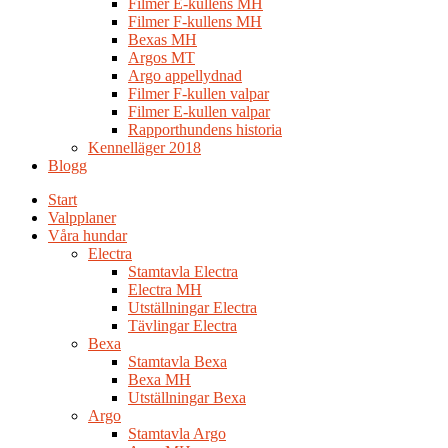
Filmer E-kullens MH
Filmer F-kullens MH
Bexas MH
Argos MT
Argo appellydnad
Filmer F-kullen valpar
Filmer E-kullen valpar
Rapporthundens historia
Kennelläger 2018
Blogg
Start
Valpplaner
Våra hundar
Electra
Stamtavla Electra
Electra MH
Utställningar Electra
Tävlingar Electra
Bexa
Stamtavla Bexa
Bexa MH
Utställningar Bexa
Argo
Stamtavla Argo