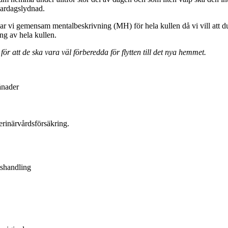
vardagslydnad.
dnar vi gemensam mentalbeskrivning (MH) för hela kullen då vi vill att d
ng av hela kullen.
ör att de ska vara väl förberedda för flytten till det nya hemmet.
ånader
erinärvårdsförsäkring.
tshandling