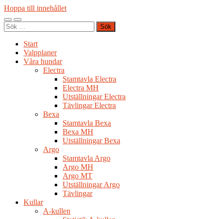
Hoppa till innehållet
Slå
Slå
Sök
på/av
på/av
efter:
mobilmeny
sökfält
Start
Valpplaner
Våra hundar
Electra
Stamtavla Electra
Electra MH
Utställningar Electra
Tävlingar Electra
Bexa
Stamtavla Bexa
Bexa MH
Utställningar Bexa
Argo
Stamtavla Argo
Argo MH
Argo MT
Utställningar Argo
Tävlingar
Kullar
A-kullen