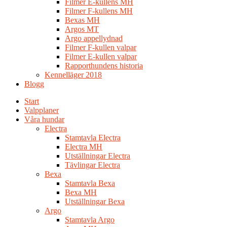
Filmer E-kullens MH
Filmer F-kullens MH
Bexas MH
Argos MT
Argo appellydnad
Filmer F-kullen valpar
Filmer E-kullen valpar
Rapporthundens historia
Kennelläger 2018
Blogg
Start
Valpplaner
Våra hundar
Electra
Stamtavla Electra
Electra MH
Utställningar Electra
Tävlingar Electra
Bexa
Stamtavla Bexa
Bexa MH
Utställningar Bexa
Argo
Stamtavla Argo