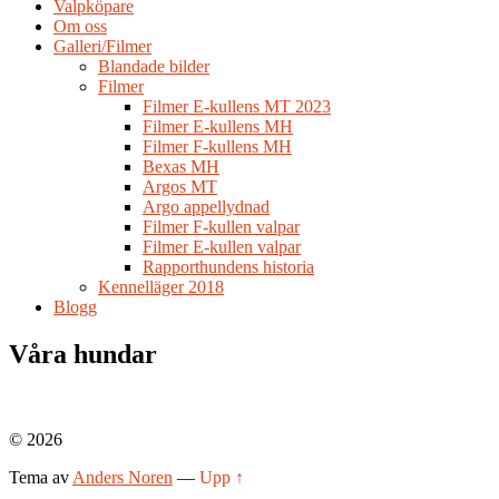
Valpköpare
Om oss
Galleri/Filmer
Blandade bilder
Filmer
Filmer E-kullens MT 2023
Filmer E-kullens MH
Filmer F-kullens MH
Bexas MH
Argos MT
Argo appellydnad
Filmer F-kullen valpar
Filmer E-kullen valpar
Rapporthundens historia
Kennelläger 2018
Blogg
Våra hundar
© 2026
Tema av
Anders Noren
—
Upp ↑