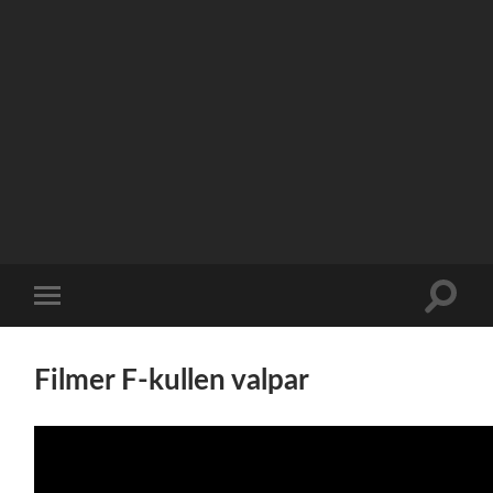
Slå
Slå
på/av
på/av
sökfält
mobilmeny
Filmer F-kullen valpar