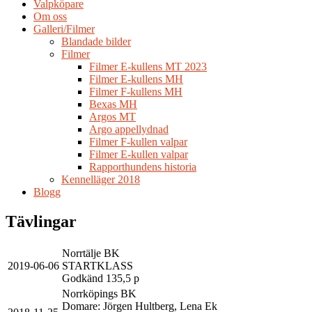
Valpköpare
Om oss
Galleri/Filmer
Blandade bilder
Filmer
Filmer E-kullens MT 2023
Filmer E-kullens MH
Filmer F-kullens MH
Bexas MH
Argos MT
Argo appellydnad
Filmer F-kullen valpar
Filmer E-kullen valpar
Rapporthundens historia
Kennelläger 2018
Blogg
Tävlingar
Norrtälje BK
2019-06-06
STARTKLASS
Godkänd 135,5 p
Norrköpings BK
Domare: Jörgen Hultberg, Lena Ek