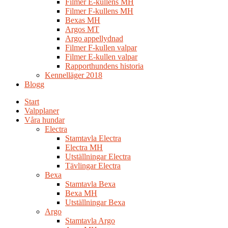
Filmer E-kullens MH
Filmer F-kullens MH
Bexas MH
Argos MT
Argo appellydnad
Filmer F-kullen valpar
Filmer E-kullen valpar
Rapporthundens historia
Kennelläger 2018
Blogg
Start
Valpplaner
Våra hundar
Electra
Stamtavla Electra
Electra MH
Utställningar Electra
Tävlingar Electra
Bexa
Stamtavla Bexa
Bexa MH
Utställningar Bexa
Argo
Stamtavla Argo