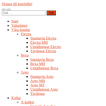
Hoppa till innehållet
Slå
Slå
Sök
på/av
på/av
efter:
mobilmeny
sökfält
Start
Valpplaner
Våra hundar
Electra
Stamtavla Electra
Electra MH
Utställningar Electra
Tävlingar Electra
Bexa
Stamtavla Bexa
Bexa MH
Utställningar Bexa
Argo
Stamtavla Argo
Argo MH
Argo MT
Utställningar Argo
Tävlingar
Kullar
A-kullen