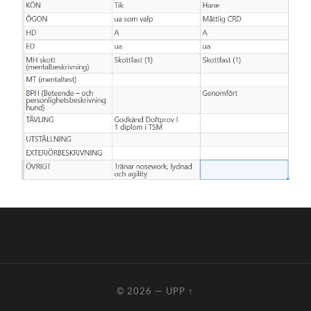
© 2026
—
UPP ↑