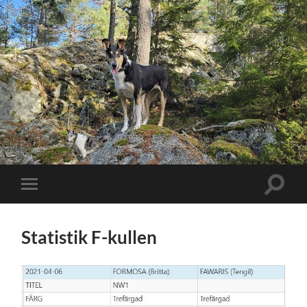
Slå
Slå
på/av
på/av
sökfält
mobilmeny
Statistik F-kullen