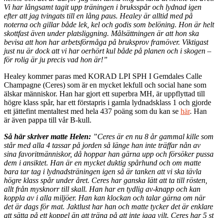
Vi har långsamt tagit upp träningen i bruksspår och lydnad igen
efter att jag tvingats till en lång paus. Healey är alltid med på
noterna och gillar både lek, kel och godis som belöning. Hon är helt
skottfast även under platsliggning. Målsättningen är att hon ska
bevisa att hon har arbetsförmåga på bruksprov framöver. Viktigast
just nu är dock att vi har oerhört kul både på planen och i skogen –
för rolig är ju precis vad hon är!”
Healey kommer paras med KORAD LPI SPH I Gemdales Calle
Champagne (Ceres) som är en mycket lekfull och social hane som
älskar människor. Han har gjort ett superbra MH, är uppflyttad till
högre klass spår, har ett förstapris i gamla lydnadsklass 1 och gjorde
ett jättefint mentaltest med hela 437 poäng som du kan se
här
. Han
är även pappa till vår B-kull.
Så här skriver matte Helen:
”Ceres är en nu 8 år gammal kille som
står med alla 4 tassar på jorden så länge han inte träffar nån av
sina favoritmänniskor, då hoppar han gärna upp och försöker pussa
dem i ansiktet. Han är en mycket duktig spårhund och om matte
bara tar tag i lydnadsträningen igen så är tanken att vi ska tävla
högre klass spår under året. Ceres har ganska lätt att ta till rösten,
allt från mysknorr till skall. Han har en tydlig av-knapp och kan
koppla av i alla miljöer. Han kan klockan och talar gärna om när
det är dags för mat. Jaktlust har han och matte tycker det är enklare
att sätta på ett koppel än att träna på att inte jaga vilt. Ceres har 5 st