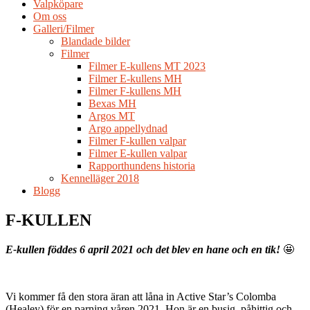
Valpköpare
Om oss
Galleri/Filmer
Blandade bilder
Filmer
Filmer E-kullens MT 2023
Filmer E-kullens MH
Filmer F-kullens MH
Bexas MH
Argos MT
Argo appellydnad
Filmer F-kullen valpar
Filmer E-kullen valpar
Rapporthundens historia
Kennelläger 2018
Blogg
F-KULLEN
E-kullen föddes 6 april 2021 och det blev en hane och en tik!
🤩
Vi kommer få den stora äran att låna in Active Star’s Colomba
(Healey) för en parning våren 2021. Hon är en busig, påhittig och