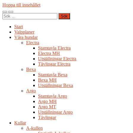
Hoppa till innehållet
Slå
Slå
Sök
på/av
på/av
efter:
mobilmeny
sökfält
Start
Valpplaner
Våra hundar
Electra
Stamtavla Electra
Electra MH
Utställningar Electra
Tävlingar Electra
Bexa
Stamtavla Bexa
Bexa MH
Utställningar Bexa
Argo
Stamtavla Argo
Argo MH
Argo MT
Utställningar Argo
Tävlingar
Kullar
A-kullen