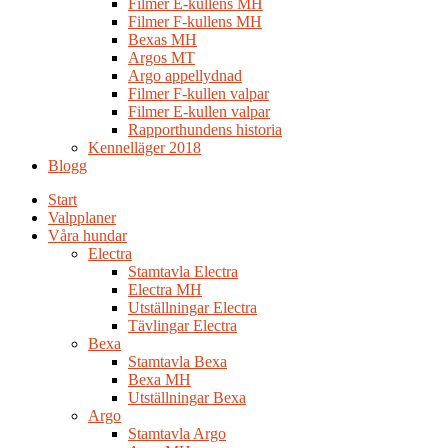
Filmer E-kullens MH
Filmer F-kullens MH
Bexas MH
Argos MT
Argo appellydnad
Filmer F-kullen valpar
Filmer E-kullen valpar
Rapporthundens historia
Kennelläger 2018
Blogg
Start
Valpplaner
Våra hundar
Electra
Stamtavla Electra
Electra MH
Utställningar Electra
Tävlingar Electra
Bexa
Stamtavla Bexa
Bexa MH
Utställningar Bexa
Argo
Stamtavla Argo