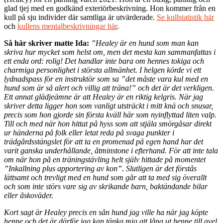
glad tjej med en godkänd exteriörbeskrivning. Hon kommer från en
kull på sju individer där samtliga är utvärderade.
Se kullstatistik här
och
kullens mentalbeskrivningar här
.
Så här skriver matte Ida:
”Healey är en hund som man kan
skriva hur mycket som helst om, men det mesta kan sammanfattas i
ett enda ord: rolig! Det handlar inte bara om hennes tokiga och
charmiga personlighet i största allmänhet. I helgen körde vi ett
lydnadspass för en instruktör som sa ”det måste vara kul med en
hund som är så alert och villig att träna!” och det är det verkligen.
Ett annat glädjeämne är att Healey är en riktig kelgris. När jag
skriver detta ligger hon som vanligt utsträckt i mitt knä och snusar,
precis som hon gjorde sin första kväll här som nyinflyttad liten valp.
Till och med när hon hittat på hyss som att stjäla smörgåsar direkt
ur händerna på folk eller letat reda på svaga punkter i
trädgårdsstängslet för att ta en promenad på egen hand har det
varit ganska underhållande, åtminstone i efterhand. För att inte tala
om när hon på en träningstävling helt själv hittade på momentet
”Inkallning plus apportering av kon”. Slutligen är det förstås
lättsamt och trevligt med en hund som går att ta med sig överallt
och som inte störs vare sig av skrikande barn, baktändande bilar
eller åskoväder.
Kort sagt är Healey precis en sån hund jag ville ha när jag köpte
henne och det är därför jag kan tänka mig att låna ut henne till avel.