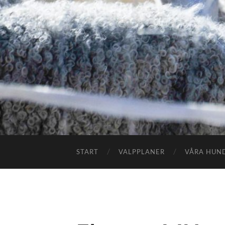
START
VALPPLANER
VÅRA HUN