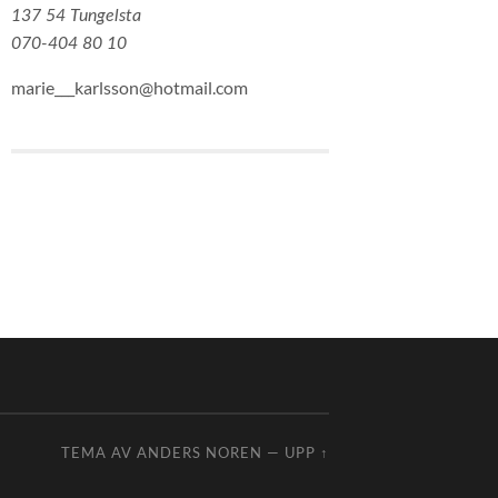
137 54 Tungelsta
070-404 80 10
marie___karlsson@hotmail.com
TEMA AV
ANDERS NOREN
—
UPP ↑