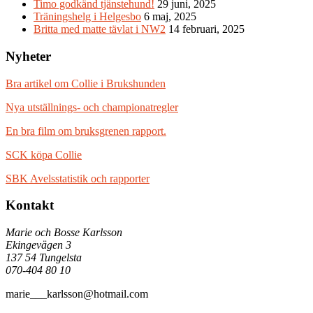
Timo godkänd tjänstehund!
29 juni, 2025
Träningshelg i Helgesbo
6 maj, 2025
Britta med matte tävlat i NW2
14 februari, 2025
Nyheter
Bra artikel om Collie i Brukshunden
Nya utställnings- och championatregler
En bra film om bruksgrenen rapport.
SCK köpa Collie
SBK Avelsstatistik och rapporter
Kontakt
Marie och Bosse Karlsson
Ekingevägen 3
137 54 Tungelsta
070-404 80 10
marie___karlsson@hotmail.com