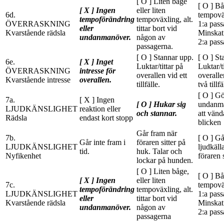
[ O ] Liten båge
[ O ] Bå
[ X ] Ingen
eller liten
6d.
tempovä
tempoförändring
tempoväxling, alt.
ÖVERRASKNING
1:a pass
eller
tittar bort vid
Kvarstående rädsla
Minskat 
undanmanöver.
någon av
2:a pass
passagerna.
[ O ] Stannar upp.
[ O ] St
6e.
[ X ] Inget
Luktar/tittar på
Luktar/t
ÖVERRASKNING
intresse för
overallen vid ett
overalle
Kvarstående intresse
overallen.
tillfälle.
två tillfä
[ O ] G
7a.
[ X ] Ingen
[ O ] Hukar sig
undanma
LJUDKÄNSLIGHET
reaktion eller
och stannar.
att vänd
Rädsla
endast kort stopp
blicken
Går fram när
7b.
[ O ] Gå
Går inte fram i
föraren sitter på
LJUDKÄNSLIGHET
ljudkäll
tid.
huk. Talar och
Nyfikenhet
föraren 
lockar på hunden.
[ O ] Liten båge,
[ O ] Bå
[ X ] Ingen
eller liten
7c.
tempovä
tempoförändring
tempoväxling, alt.
LJUDKÄNSLIGHET
1:a pass
eller
tittar bort vid
Kvarstående rädsla
Minskat 
undanmanöver.
någon av
2:a pass
passagerna