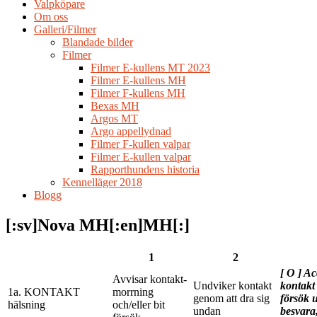
Valpköpare
Om oss
Galleri/Filmer
Blandade bilder
Filmer
Filmer E-kullens MT 2023
Filmer E-kullens MH
Filmer F-kullens MH
Bexas MH
Argos MT
Argo appellydnad
Filmer F-kullen valpar
Filmer E-kullen valpar
Rapporthundens historia
Kennelläger 2018
Blogg
[:sv]Nova MH[:en]MH[:]
1
2
[ O ] Ac
Avvisar kontakt-
Undviker kontakt
kontakt 
1a. KONTAKT
morrning
genom att dra sig
försök u
hälsning
och/eller bit
undan
besvara,