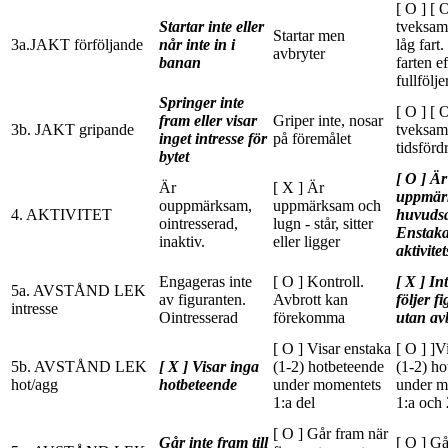
[ O ] [ O
Startar inte eller
tveksamt
Startar men
3a.JAKT förföljande
når inte in i
låg fart
avbryter
banan
farten e
fullfölje
Springer inte
[ O ] [ 
fram eller visar
Griper inte, nosar
3b. JAKT gripande
tveksam
inget intresse för
på föremålet
tidsförd
bytet
[ O ] Är
Är
[ X ] Är
uppmär
ouppmärksam,
uppmärksam och
4. AKTIVITET
huvudsa
ointresserad,
lugn - står, sitter
Enstak
inaktiv.
eller ligger
aktivite
Engageras inte
[ O ] Kontroll.
[ X ] In
5a. AVSTÅND LEK
av figuranten.
Avbrott kan
följer f
intresse
Ointresserad
förekomma
utan av
[ O ] Visar enstaka
[ O ] ]V
5b. AVSTÅND LEK
[ X ] Visar inga
(1-2) hotbeteende
(1-2) h
hot/agg
hotbeteende
under momentets
under m
1:a del
1:a och 
[ O ] Går fram när
Går inte fram till
[ O ] Gå