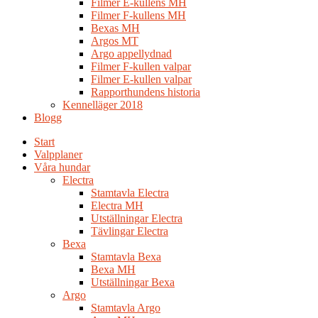
Filmer E-kullens MH
Filmer F-kullens MH
Bexas MH
Argos MT
Argo appellydnad
Filmer F-kullen valpar
Filmer E-kullen valpar
Rapporthundens historia
Kennelläger 2018
Blogg
Start
Valpplaner
Våra hundar
Electra
Stamtavla Electra
Electra MH
Utställningar Electra
Tävlingar Electra
Bexa
Stamtavla Bexa
Bexa MH
Utställningar Bexa
Argo
Stamtavla Argo