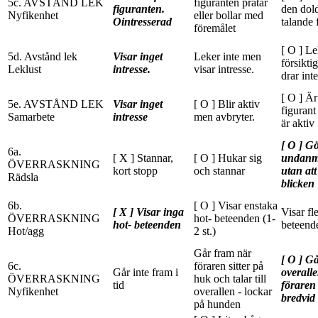
5c. AVSTÅND LEK
figuranten pratar
figuranten.
den dol
Nyfikenhet
eller bollar med
Ointresserad
talande 
föremålet
[ O ] Le
5d. Avstånd lek
Visar inget
Leker inte men
försiktig
Leklust
intresse.
visar intresse.
drar int
[ O ] Är
5e. AVSTÅND LEK
Visar inget
[ O ] Blir aktiv
figurant
Samarbete
intresse
men avbryter.
är aktiv
[ O ] G
6a.
[ X ] Stannar,
[ O ] Hukar sig
undanm
ÖVERRASKNING
kort stopp
och stannar
utan at
Rädsla
blicken
6b.
[ O ] Visar enstaka
[ X ] Visar inga
Visar fle
ÖVERRASKNING
hot- beteenden (1-
hot- beteenden
beteend
Hot/agg
2 st.)
Går fram när
[ O ] Gå
6c.
föraren sitter på
Går inte fram i
overall
ÖVERRASKNING
huk och talar till
tid
föraren 
Nyfikenhet
overallen - lockar
bredvid
på hunden