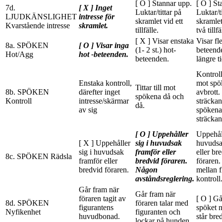
[ O ] Stannar upp.
[ O ] St
7d.
[ X ] Inget
Luktar/tittar på
Luktar/t
LJUDKÄNSLIGHET
intresse för
skramlet vid ett
skramlet
Kvarstående intresse
skramlet.
tillfälle.
två tillfä
[ X ] Visar enstaka
Visar fl
8a. SPÖKEN
[ O ] Visar inga
(1- 2 st.) hot-
beteend
Hot/Agg
hot -beteenden.
beteenden.
längre ti
Kontroll
Enstaka kontroll,
mot spö
Tittar till mot
8b. SPÖKEN
därefter inget
avbrott.
spökena då och
Kontroll
intresse/skärmar
sträcka
då.
av sig
spökena 
sträckan
[ O ] Uppehåller
Uppehåll
[ X ] Uppehåller
sig i huvudsak
huvudsa
sig i huvudsak
framför eller
eller br
8c. SPÖKEN Rädsla
framför eller
bredvid föraren.
föraren.
bredvid föraren.
Någon
mellan f
avståndsreglering.
kontroll
Går fram när
Går fram när
föraren tagit av
[ O ] Gå
8d. SPÖKEN
föraren talar med
figurantens
spöket n
Nyfikenhet
figuranten och
huvudbonad.
står bre
lockar på hunden.