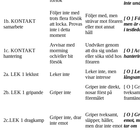
försök
inte un
Följer inte med
Följer med, men
trots flera försök
[ O ] F
1b. KONTAKT
strävar mot föraren
att locka. Provas
men är
samarbete
eller mot annat
inte i detta
i testle
håll
moment
Avvisar med
Undviker genom
1c. KONTAKT
morrning
att dra sig undan
[ O ] Ac
hantering
och/eller bit
eller söka stöd hos
hanteri
försök
föraren
Leker inte, men
[ O ] Le
2a. LEK 1 leklust
Leker inte
visar intresse
långsamt
Griper inte direkt,
[ O ] Gr
2b. LEK 1 gripande
Griper inte
nosar först på
tveksam
föremålet
framtän
Griper tveksamt,
[ O ] Gr
Griper inte, drar
2c.LEK 1 dragkamp
släpper, håller,
emot, m
inte emot
men drar inte emot
tar om