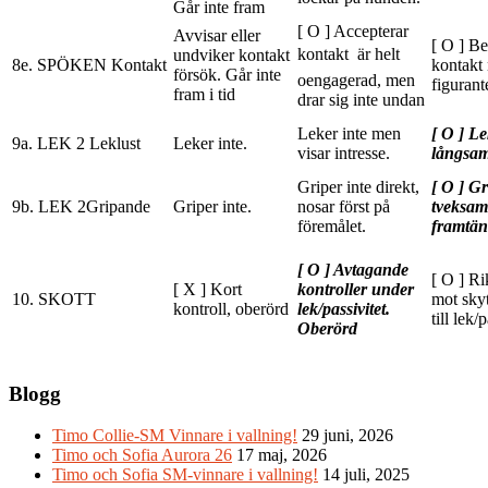
Går inte fram
[ O ] Accepterar
Avvisar eller
[ O ] Be
kontakt  är helt
undviker kontakt
8e. SPÖKEN Kontakt
kontakt 
försök. Går inte
oengagerad, men
figurant
fram i tid
drar sig inte undan
Leker inte men
[ O ] Le
9a. LEK 2 Leklust
Leker inte.
visar intresse.
långsamt
Griper inte direkt,
[ O ] Gr
9b. LEK 2Gripande
Griper inte.
nosar först på
tveksam
föremålet.
framtän
[ O ] Avtagande
[ O ] Ri
[ X ] Kort
kontroller under
10. SKOTT
mot skyt
kontroll, oberörd
lek/passivitet.
till lek/
Oberörd
Blogg
Timo Collie-SM Vinnare i vallning!
29 juni, 2026
Timo och Sofia Aurora 26
17 maj, 2026
Timo och Sofia SM-vinnare i vallning!
14 juli, 2025