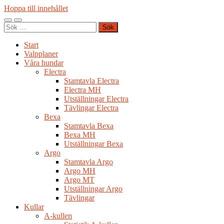
Hoppa till innehållet
Slå
Slå
Sök
på/av
på/av
efter:
mobilmeny
sökfält
Start
Valpplaner
Våra hundar
Electra
Stamtavla Electra
Electra MH
Utställningar Electra
Tävlingar Electra
Bexa
Stamtavla Bexa
Bexa MH
Utställningar Bexa
Argo
Stamtavla Argo
Argo MH
Argo MT
Utställningar Argo
Tävlingar
Kullar
A-kullen