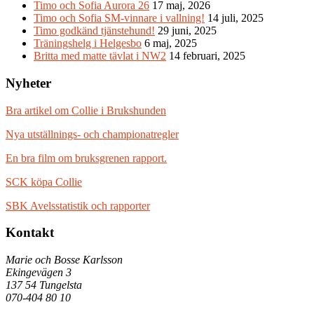
Timo och Sofia Aurora 26
17 maj, 2026
Timo och Sofia SM-vinnare i vallning!
14 juli, 2025
Timo godkänd tjänstehund!
29 juni, 2025
Träningshelg i Helgesbo
6 maj, 2025
Britta med matte tävlat i NW2
14 februari, 2025
Nyheter
Bra artikel om Collie i Brukshunden
Nya utställnings- och championatregler
En bra film om bruksgrenen rapport.
SCK köpa Collie
SBK Avelsstatistik och rapporter
Kontakt
Marie och Bosse Karlsson
Ekingevägen 3
137 54 Tungelsta
070-404 80 10