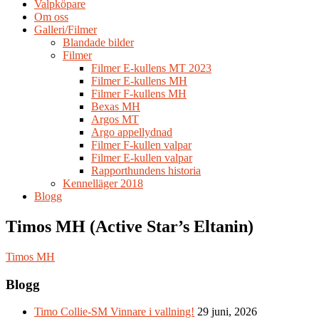
Valpköpare
Om oss
Galleri/Filmer
Blandade bilder
Filmer
Filmer E-kullens MT 2023
Filmer E-kullens MH
Filmer F-kullens MH
Bexas MH
Argos MT
Argo appellydnad
Filmer F-kullen valpar
Filmer E-kullen valpar
Rapporthundens historia
Kennelläger 2018
Blogg
Timos MH (Active Star’s Eltanin)
Timos MH
Blogg
Timo Collie-SM Vinnare i vallning!
29 juni, 2026