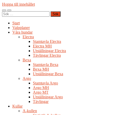
Hoppa till innehållet
Slå
Slå
Sök
på/av
på/av
efter:
mobilmeny
sökfält
Start
Valpplaner
Våra hundar
Electra
Stamtavla Electra
Electra MH
Utställningar Electra
Tävlingar Electra
Bexa
Stamtavla Bexa
Bexa MH
Utställningar Bexa
Argo
Stamtavla Argo
Argo MH
Argo MT
Utställningar Argo
Tävlingar
Kullar
A-kullen