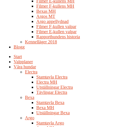
Filmer E-kullens MH
Filmer F-kullens MH
Bexas MH
Argos MT
Argo appellydnad
Filmer F-kullen valpar
Filmer E-kullen valpar
Rapporthundens historia
Kennelläger 2018
Blogg
Start
Valpplaner
Våra hundar
Electra
Stamtavla Electra
Electra MH
Utställningar Electra
Tävlingar Electra
Bexa
Stamtavla Bexa
Bexa MH
Utställningar Bexa
Argo
Stamtavla Argo