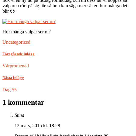
fick vi en ny tid på tisdag förmiddag och till dess får vi hoppas att
valparna rört på sig lite så hon kan säga mer säkert hur många det
blir 🙂
Hur många valpar ser ni?
Uncategorized
Föregående inlägg
Vårpromenad
Nästa inlägg
Dag 55
1 kommentar
Stina
12 mars, 2015 kl. 18:28