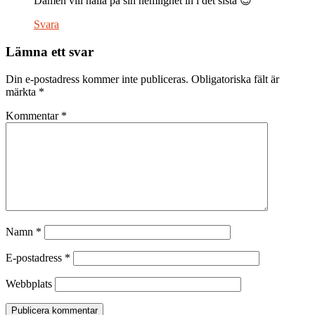
Damen vill hålla på sin hemlighet in i det sista 😉
Svara
Lämna ett svar
Din e-postadress kommer inte publiceras.
Obligatoriska fält är
märkta
*
Kommentar
*
Namn
*
E-postadress
*
Webbplats