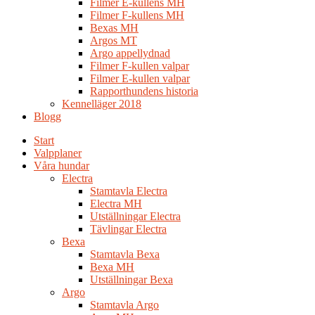
Filmer E-kullens MH
Filmer F-kullens MH
Bexas MH
Argos MT
Argo appellydnad
Filmer F-kullen valpar
Filmer E-kullen valpar
Rapporthundens historia
Kennelläger 2018
Blogg
Start
Valpplaner
Våra hundar
Electra
Stamtavla Electra
Electra MH
Utställningar Electra
Tävlingar Electra
Bexa
Stamtavla Bexa
Bexa MH
Utställningar Bexa
Argo
Stamtavla Argo