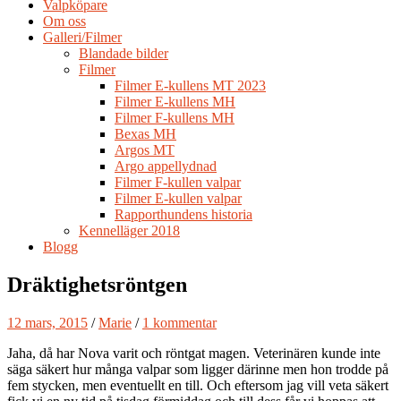
Valpköpare
Om oss
Galleri/Filmer
Blandade bilder
Filmer
Filmer E-kullens MT 2023
Filmer E-kullens MH
Filmer F-kullens MH
Bexas MH
Argos MT
Argo appellydnad
Filmer F-kullen valpar
Filmer E-kullen valpar
Rapporthundens historia
Kennelläger 2018
Blogg
Dräktighetsröntgen
12 mars, 2015
/
Marie
/
1 kommentar
Jaha, då har Nova varit och röntgat magen. Veterinären kunde inte
säga säkert hur många valpar som ligger därinne men hon trodde på
fem stycken, men eventuellt en till. Och eftersom jag vill veta säkert