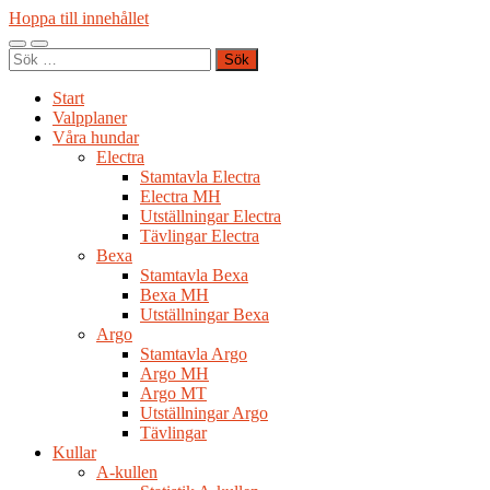
Hoppa till innehållet
Slå
Slå
Sök
på/av
på/av
efter:
mobilmeny
sökfält
Start
Valpplaner
Våra hundar
Electra
Stamtavla Electra
Electra MH
Utställningar Electra
Tävlingar Electra
Bexa
Stamtavla Bexa
Bexa MH
Utställningar Bexa
Argo
Stamtavla Argo
Argo MH
Argo MT
Utställningar Argo
Tävlingar
Kullar
A-kullen