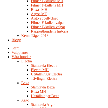
Filmer E-kullens MH
Filmer F-kullens MH
Bexas MH
Argos MT
Argo appellydnad
Filmer F-kullen valpar
Filmer E-kullen valpar
Rapporthundens historia
Kennelläger 2018
Blogg
Start
Valpplaner
Våra hundar
Electra
Stamtavla Electra
Electra MH
Utställningar Electra
Tävlingar Electra
Bexa
Stamtavla Bexa
Bexa MH
Utställningar Bexa
Argo
Stamtavla Argo