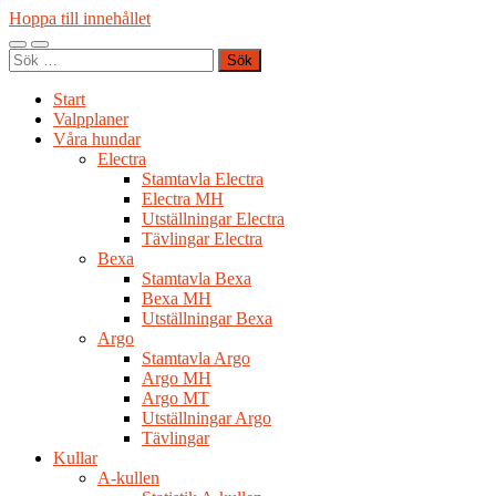
Hoppa till innehållet
Slå
Slå
Sök
på/av
på/av
efter:
mobilmeny
sökfält
Start
Valpplaner
Våra hundar
Electra
Stamtavla Electra
Electra MH
Utställningar Electra
Tävlingar Electra
Bexa
Stamtavla Bexa
Bexa MH
Utställningar Bexa
Argo
Stamtavla Argo
Argo MH
Argo MT
Utställningar Argo
Tävlingar
Kullar
A-kullen