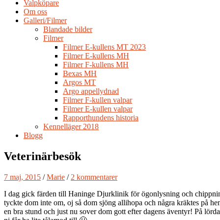
Valpköpare
Om oss
Galleri/Filmer
Blandade bilder
Filmer
Filmer E-kullens MT 2023
Filmer E-kullens MH
Filmer F-kullens MH
Bexas MH
Argos MT
Argo appellydnad
Filmer F-kullen valpar
Filmer E-kullen valpar
Rapporthundens historia
Kennelläger 2018
Blogg
Veterinärbesök
7 maj, 2015
/
Marie
/
2 kommentarer
I dag gick färden till Haninge Djurklinik för ögonlysning och chippning
tyckte dom inte om, oj så dom sjöng allihopa och några kräktes på he
en bra stund och just nu sover dom gott efter dagens äventyr! På lör