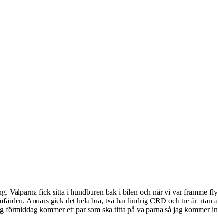
. Valparna fick sitta i hundburen bak i bilen och när vi var framme flyt
mfärden. Annars gick det hela bra, två har lindrig CRD och tre är uta
dag förmiddag kommer ett par som ska titta på valparna så jag kommer i