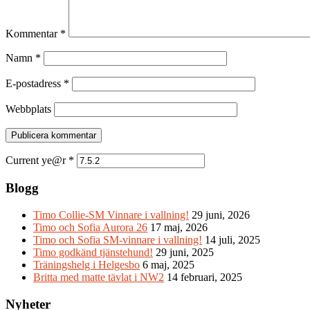
Kommentar
*
Namn
*
E-postadress
*
Webbplats
Current ye@r
*
Blogg
Timo Collie-SM Vinnare i vallning!
29 juni, 2026
Timo och Sofia Aurora 26
17 maj, 2026
Timo och Sofia SM-vinnare i vallning!
14 juli, 2025
Timo godkänd tjänstehund!
29 juni, 2025
Träningshelg i Helgesbo
6 maj, 2025
Britta med matte tävlat i NW2
14 februari, 2025
Nyheter