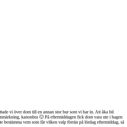
tade vi över dom till en annan stor bur som vi bar in. Att åka bil
n anmärkning, kanonbra 🙂 På eftermiddagen fick dom vara ute i hagen
nte bestämma vem som får vilken valp förrän på lördag eftermiddag, så