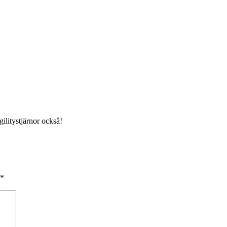
ilitystjärnor också!
*