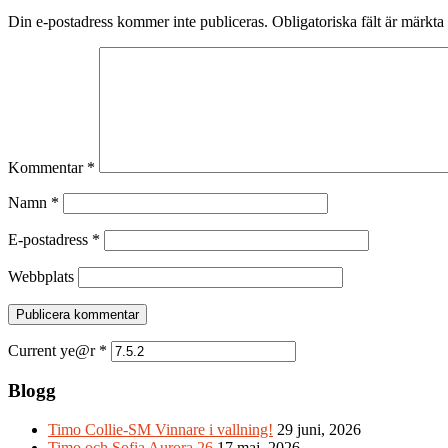
Din e-postadress kommer inte publiceras.
Obligatoriska fält är märkta
Kommentar
*
Namn
*
E-postadress
*
Webbplats
Current ye@r
*
Blogg
Timo Collie-SM Vinnare i vallning!
29 juni, 2026
Timo och Sofia Aurora 26
17 maj, 2026