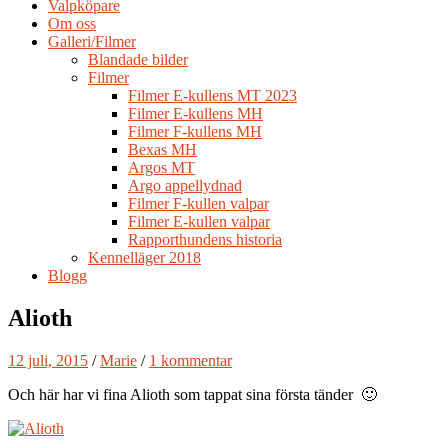
Valpköpare
Om oss
Galleri/Filmer
Blandade bilder
Filmer
Filmer E-kullens MT 2023
Filmer E-kullens MH
Filmer F-kullens MH
Bexas MH
Argos MT
Argo appellydnad
Filmer F-kullen valpar
Filmer E-kullen valpar
Rapporthundens historia
Kennelläger 2018
Blogg
Alioth
12 juli, 2015
/
Marie
/
1 kommentar
Och här har vi fina Alioth som tappat sina första tänder 🙂