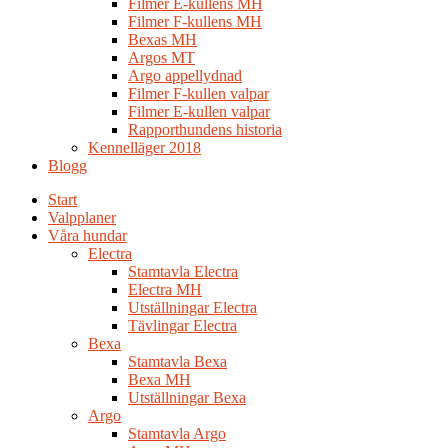
Filmer E-kullens MH
Filmer F-kullens MH
Bexas MH
Argos MT
Argo appellydnad
Filmer F-kullen valpar
Filmer E-kullen valpar
Rapporthundens historia
Kennelläger 2018
Blogg
Start
Valpplaner
Våra hundar
Electra
Stamtavla Electra
Electra MH
Utställningar Electra
Tävlingar Electra
Bexa
Stamtavla Bexa
Bexa MH
Utställningar Bexa
Argo
Stamtavla Argo