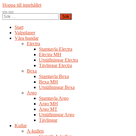
Hoppa till innehållet
Slå
Slå
Sök
på/av
på/av
efter:
mobilmeny
sökfält
Start
Valpplaner
Våra hundar
Electra
Stamtavla Electra
Electra MH
Utställningar Electra
Tävlingar Electra
Bexa
Stamtavla Bexa
Bexa MH
Utställningar Bexa
Argo
Stamtavla Argo
Argo MH
Argo MT
Utställningar Argo
Tävlingar
Kullar
A-kullen