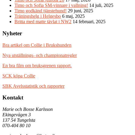
Timo och Sofia SM-vinnare i vallning!
14 juli, 2025
Timo godkänd tjänstehund!
29 juni, 2025
Träningshelg i Helgesbo
6 maj, 2025
Britta med matte tävlat i NW2
14 februari, 2025
Nyheter
Bra artikel om Collie i Brukshunden
Nya utställnings- och championatregler
En bra film om bruksgrenen rapport.
SCK köpa Collie
SBK Avelsstatistik och rapporter
Kontakt
Marie och Bosse Karlsson
Ekingevägen 3
137 54 Tungelsta
070-404 80 10