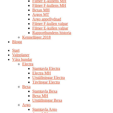
Filmer E-kullens MH
Filmer F-kullens MH
Bexas MH
Argos MT
Argo appellydnad
Filmer F-kullen valpar
Filmer E-kullen valpar
Rapporthundens historia
Kennelläger 2018
Blogg
Start
Valpplaner
Våra hundar
Electra
Stamtavla Electra
Electra MH
Utställningar Electra
Tävlingar Electra
Bexa
Stamtavla Bexa
Bexa MH
Utställningar Bexa
Argo
Stamtavla Argo