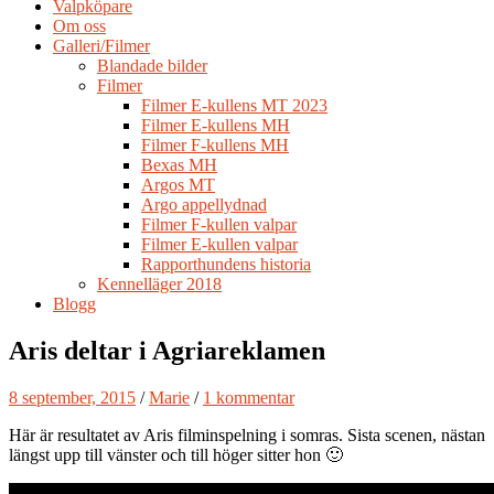
Valpköpare
Om oss
Galleri/Filmer
Blandade bilder
Filmer
Filmer E-kullens MT 2023
Filmer E-kullens MH
Filmer F-kullens MH
Bexas MH
Argos MT
Argo appellydnad
Filmer F-kullen valpar
Filmer E-kullen valpar
Rapporthundens historia
Kennelläger 2018
Blogg
Aris deltar i Agriareklamen
8 september, 2015
/
Marie
/
1 kommentar
Här är resultatet av Aris filminspelning i somras. Sista scenen, nästan
längst upp till vänster och till höger sitter hon 🙂