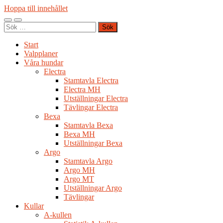
Hoppa till innehållet
Slå
Slå
Sök
på/av
på/av
efter:
mobilmeny
sökfält
Start
Valpplaner
Våra hundar
Electra
Stamtavla Electra
Electra MH
Utställningar Electra
Tävlingar Electra
Bexa
Stamtavla Bexa
Bexa MH
Utställningar Bexa
Argo
Stamtavla Argo
Argo MH
Argo MT
Utställningar Argo
Tävlingar
Kullar
A-kullen