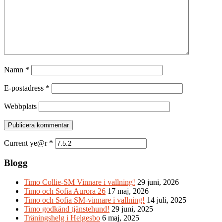
Namn
*
E-postadress
*
Webbplats
Current ye@r
*
Blogg
Timo Collie-SM Vinnare i vallning!
29 juni, 2026
Timo och Sofia Aurora 26
17 maj, 2026
Timo och Sofia SM-vinnare i vallning!
14 juli, 2025
Timo godkänd tjänstehund!
29 juni, 2025
Träningshelg i Helgesbo
6 maj, 2025