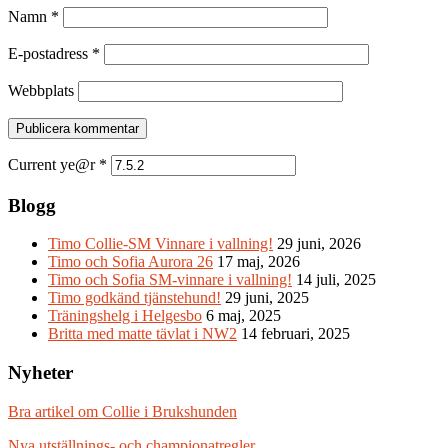
Namn
*
E-postadress
*
Webbplats
Current ye@r
*
Blogg
Timo Collie-SM Vinnare i vallning!
29 juni, 2026
Timo och Sofia Aurora 26
17 maj, 2026
Timo och Sofia SM-vinnare i vallning!
14 juli, 2025
Timo godkänd tjänstehund!
29 juni, 2025
Träningshelg i Helgesbo
6 maj, 2025
Britta med matte tävlat i NW2
14 februari, 2025
Nyheter
Bra artikel om Collie i Brukshunden
Nya utställnings- och championatregler