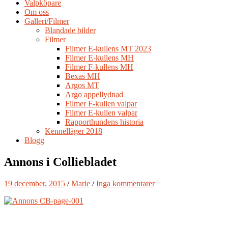
Valpköpare
Om oss
Galleri/Filmer
Blandade bilder
Filmer
Filmer E-kullens MT 2023
Filmer E-kullens MH
Filmer F-kullens MH
Bexas MH
Argos MT
Argo appellydnad
Filmer F-kullen valpar
Filmer E-kullen valpar
Rapporthundens historia
Kennelläger 2018
Blogg
Annons i Colliebladet
19 december, 2015
/
Marie
/
Inga kommentarer