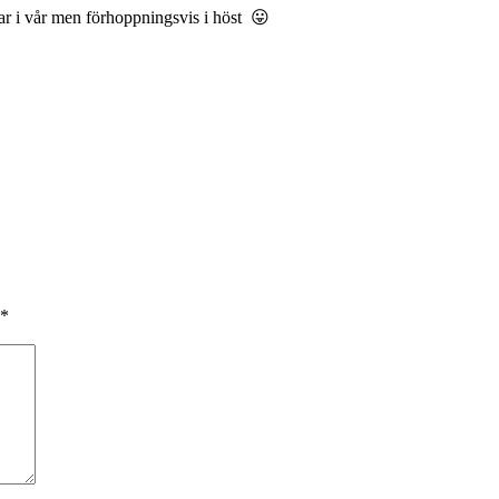
lpar i vår men förhoppningsvis i höst 😛
*