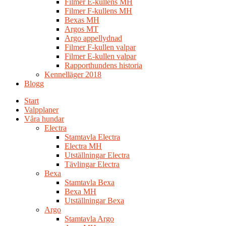
Filmer E-kullens MH
Filmer F-kullens MH
Bexas MH
Argos MT
Argo appellydnad
Filmer F-kullen valpar
Filmer E-kullen valpar
Rapporthundens historia
Kennelläger 2018
Blogg
Start
Valpplaner
Våra hundar
Electra
Stamtavla Electra
Electra MH
Utställningar Electra
Tävlingar Electra
Bexa
Stamtavla Bexa
Bexa MH
Utställningar Bexa
Argo
Stamtavla Argo