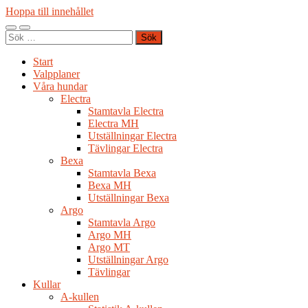
Hoppa till innehållet
Slå
Slå
Sök
på/av
på/av
efter:
mobilmeny
sökfält
Start
Valpplaner
Våra hundar
Electra
Stamtavla Electra
Electra MH
Utställningar Electra
Tävlingar Electra
Bexa
Stamtavla Bexa
Bexa MH
Utställningar Bexa
Argo
Stamtavla Argo
Argo MH
Argo MT
Utställningar Argo
Tävlingar
Kullar
A-kullen