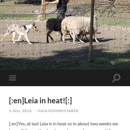
Slå
Slå
på/av
på/av
sökfält
mobilmeny
[:en]Leia in heat![:]
3 JULI, 2016
/
INGA KOMMENTARER
[:en]Yes, at last Leia is in heat so in about two weeks we