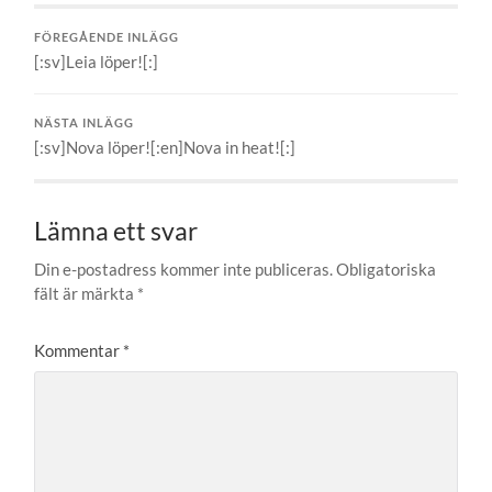
FÖREGÅENDE INLÄGG
[:sv]Leia löper![:]
NÄSTA INLÄGG
[:sv]Nova löper![:en]Nova in heat![:]
Lämna ett svar
Din e-postadress kommer inte publiceras.
Obligatoriska
fält är märkta
*
Kommentar
*