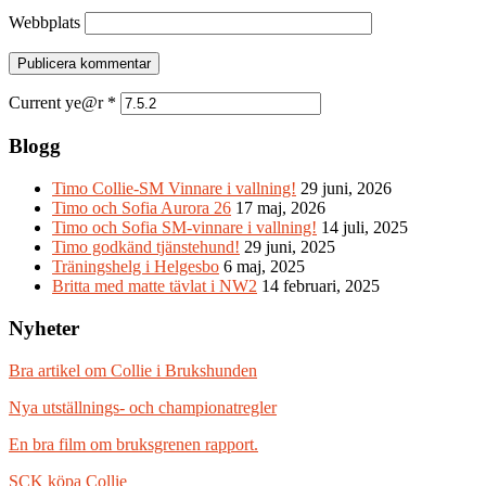
Webbplats
Current ye@r
*
Blogg
Timo Collie-SM Vinnare i vallning!
29 juni, 2026
Timo och Sofia Aurora 26
17 maj, 2026
Timo och Sofia SM-vinnare i vallning!
14 juli, 2025
Timo godkänd tjänstehund!
29 juni, 2025
Träningshelg i Helgesbo
6 maj, 2025
Britta med matte tävlat i NW2
14 februari, 2025
Nyheter
Bra artikel om Collie i Brukshunden
Nya utställnings- och championatregler
En bra film om bruksgrenen rapport.
SCK köpa Collie