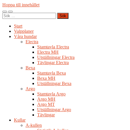
Hoppa till innehållet
Slå
Slå
Sök
på/av
på/av
efter:
mobilmeny
sökfält
Start
Valpplaner
Våra hundar
Electra
Stamtavla Electra
Electra MH
Utställningar Electra
Tävlingar Electra
Bexa
Stamtavla Bexa
Bexa MH
Utställningar Bexa
Argo
Stamtavla Argo
Argo MH
Argo MT
Utställningar Argo
Tävlingar
Kullar
A-kullen