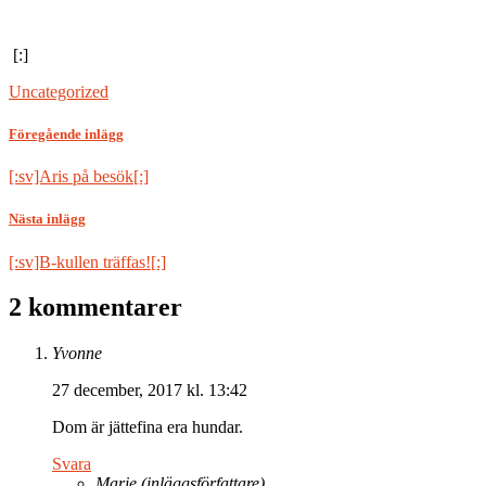
[:]
Uncategorized
Föregående inlägg
[:sv]Aris på besök[:]
Nästa inlägg
[:sv]B-kullen träffas![:]
2 kommentarer
Yvonne
27 december, 2017 kl. 13:42
Dom är jättefina era hundar.
Svara
Marie
(inläggsförfattare)