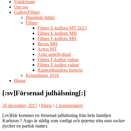
Valpköpare
Om oss
Galleri/Filmer
Blandade bilder
Filmer
Filmer E-kullens MT 2023
Filmer E-kullens MH
Filmer F-kullens MH
Bexas MH
Argos MT
Argo appellydnad
Filmer F-kullen valpar
Filmer E-kullen valpar
Rapporthundens historia
Kennelläger 2018
Blogg
[:sv]Försenad julhälsning[:]
26 december, 2017
/
Marie
/
2 kommentarer
[:sv]Här kommer en försenad julhälsning från hela familjen
Karlsson
? Argo är ståtlig som vanligt och tjejerna söta som socker
(tycker en partisk matte).