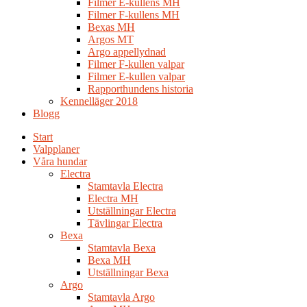
Filmer E-kullens MH
Filmer F-kullens MH
Bexas MH
Argos MT
Argo appellydnad
Filmer F-kullen valpar
Filmer E-kullen valpar
Rapporthundens historia
Kennelläger 2018
Blogg
Start
Valpplaner
Våra hundar
Electra
Stamtavla Electra
Electra MH
Utställningar Electra
Tävlingar Electra
Bexa
Stamtavla Bexa
Bexa MH
Utställningar Bexa
Argo
Stamtavla Argo