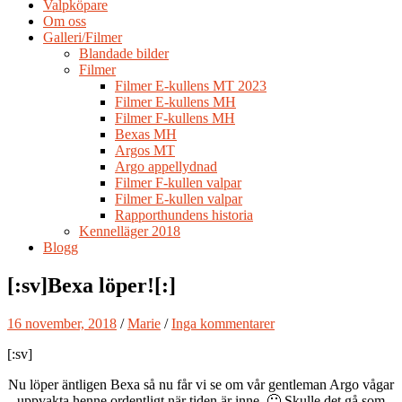
Valpköpare
Om oss
Galleri/Filmer
Blandade bilder
Filmer
Filmer E-kullens MT 2023
Filmer E-kullens MH
Filmer F-kullens MH
Bexas MH
Argos MT
Argo appellydnad
Filmer F-kullen valpar
Filmer E-kullen valpar
Rapporthundens historia
Kennelläger 2018
Blogg
[:sv]Bexa löper![:]
16 november, 2018
/
Marie
/
Inga kommentarer
[:sv]
Nu löper äntligen Bexa så nu får vi se om vår gentleman Argo vågar
uppvakta henne ordentligt när tiden är inne 🙂 Skulle det gå som