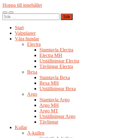
Hoppa till innehållet
Slå
Slå
Sök
på/av
på/av
efter:
mobilmeny
sökfält
Start
Valpplaner
Våra hundar
Electra
Stamtavla Electra
Electra MH
Utställningar Electra
Tävlingar Electra
Bexa
Stamtavla Bexa
Bexa MH
Utställningar Bexa
Argo
Stamtavla Argo
Argo MH
Argo MT
Utställningar Argo
Tävlingar
Kullar
A-kullen