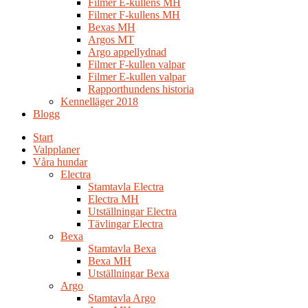
Filmer E-kullens MH
Filmer F-kullens MH
Bexas MH
Argos MT
Argo appellydnad
Filmer F-kullen valpar
Filmer E-kullen valpar
Rapporthundens historia
Kennelläger 2018
Blogg
Start
Valpplaner
Våra hundar
Electra
Stamtavla Electra
Electra MH
Utställningar Electra
Tävlingar Electra
Bexa
Stamtavla Bexa
Bexa MH
Utställningar Bexa
Argo
Stamtavla Argo