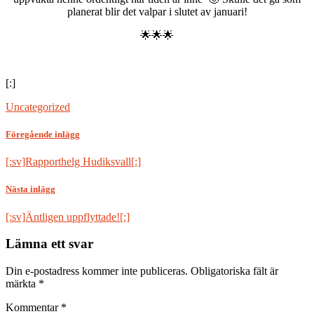
planerat blir det valpar i slutet av januari!
🌟
🌟
🌟
[:]
Uncategorized
Föregående inlägg
[:sv]Rapporthelg Hudiksvall[:]
Nästa inlägg
[:sv]Äntligen uppflyttade![:]
Lämna ett svar
Din e-postadress kommer inte publiceras.
Obligatoriska fält är
märkta
*
Kommentar
*