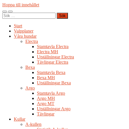
Hoppa till innehållet
Slå
Slå
Sök
på/av
på/av
efter:
mobilmeny
sökfält
Start
Valpplaner
Våra hundar
Electra
Stamtavla Electra
Electra MH
Utställningar Electra
Tävlingar Electra
Bexa
Stamtavla Bexa
Bexa MH
Utställningar Bexa
Argo
Stamtavla Argo
Argo MH
Argo MT
Utställningar Argo
Tävlingar
Kullar
A-kullen