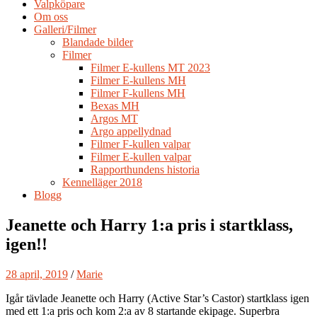
Valpköpare
Om oss
Galleri/Filmer
Blandade bilder
Filmer
Filmer E-kullens MT 2023
Filmer E-kullens MH
Filmer F-kullens MH
Bexas MH
Argos MT
Argo appellydnad
Filmer F-kullen valpar
Filmer E-kullen valpar
Rapporthundens historia
Kennelläger 2018
Blogg
Jeanette och Harry 1:a pris i startklass,
igen!!
28 april, 2019
/
Marie
Igår tävlade Jeanette och Harry (Active Star’s Castor) startklass igen
med ett 1:a pris och kom 2:a av 8 startande ekipage. Superbra