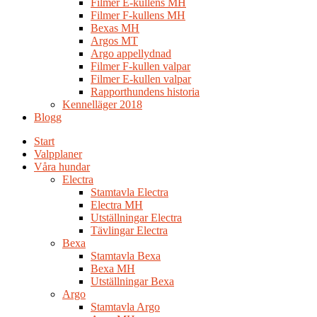
Filmer E-kullens MH
Filmer F-kullens MH
Bexas MH
Argos MT
Argo appellydnad
Filmer F-kullen valpar
Filmer E-kullen valpar
Rapporthundens historia
Kennelläger 2018
Blogg
Start
Valpplaner
Våra hundar
Electra
Stamtavla Electra
Electra MH
Utställningar Electra
Tävlingar Electra
Bexa
Stamtavla Bexa
Bexa MH
Utställningar Bexa
Argo
Stamtavla Argo