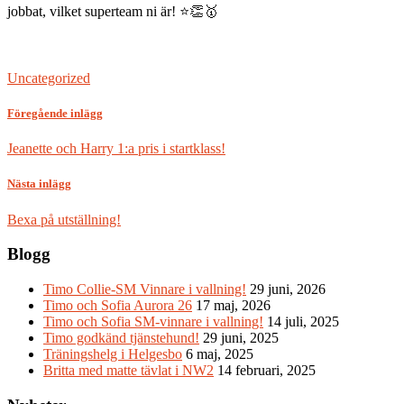
jobbat, vilket superteam ni är! ⭐👏🥇
Uncategorized
Föregående inlägg
Jeanette och Harry 1:a pris i startklass!
Nästa inlägg
Bexa på utställning!
Blogg
Timo Collie-SM Vinnare i vallning!
29 juni, 2026
Timo och Sofia Aurora 26
17 maj, 2026
Timo och Sofia SM-vinnare i vallning!
14 juli, 2025
Timo godkänd tjänstehund!
29 juni, 2025
Träningshelg i Helgesbo
6 maj, 2025
Britta med matte tävlat i NW2
14 februari, 2025