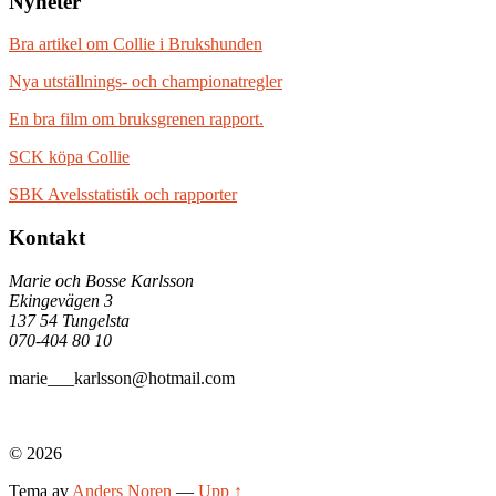
Nyheter
Bra artikel om Collie i Brukshunden
Nya utställnings- och championatregler
En bra film om bruksgrenen rapport.
SCK köpa Collie
SBK Avelsstatistik och rapporter
Kontakt
Marie och Bosse Karlsson
Ekingevägen 3
137 54 Tungelsta
070-404 80 10
marie___karlsson@hotmail.com
© 2026
Tema av
Anders Noren
—
Upp ↑