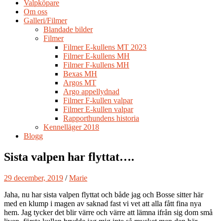
Valpköpare
Om oss
Galleri/Filmer
Blandade bilder
Filmer
Filmer E-kullens MT 2023
Filmer E-kullens MH
Filmer F-kullens MH
Bexas MH
Argos MT
Argo appellydnad
Filmer F-kullen valpar
Filmer E-kullen valpar
Rapporthundens historia
Kennelläger 2018
Blogg
Sista valpen har flyttat….
29 december, 2019
/
Marie
Jaha, nu har sista valpen flyttat och både jag och Bosse sitter här
med en klump i magen av saknad fast vi vet att alla fått fina nya
hem. Jag tycker det blir värre och värre att lämna ifrån sig dom små