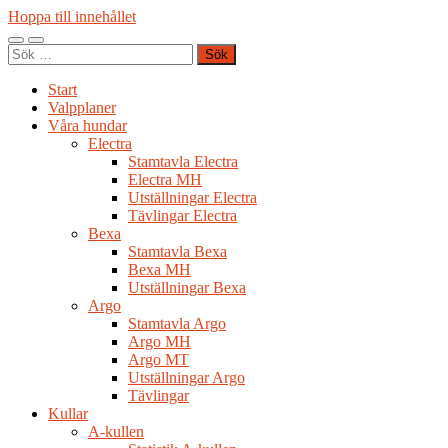
Hoppa till innehållet
Slå
Slå
Sök
på/av
på/av
efter:
mobilmeny
sökfält
Start
Valpplaner
Våra hundar
Electra
Stamtavla Electra
Electra MH
Utställningar Electra
Tävlingar Electra
Bexa
Stamtavla Bexa
Bexa MH
Utställningar Bexa
Argo
Stamtavla Argo
Argo MH
Argo MT
Utställningar Argo
Tävlingar
Kullar
A-kullen