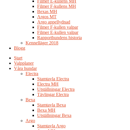
Filmer E-kullens MH
Filmer F-kullens MH
Bexas MH
Argos MT
Argo appellydnad
Filmer F-kullen valpar
Filmer E-kullen valpar
Rapporthundens historia
Kennelläger 2018
Blogg
Start
Valpplaner
Våra hundar
Electra
Stamtavla Electra
Electra MH
Utställningar Electra
Tävlingar Electra
Bexa
Stamtavla Bexa
Bexa MH
Utställningar Bexa
Argo
Stamtavla Argo