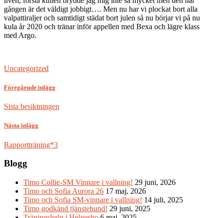
liven, första kullen brydde jag mig inte så mycket men den här
gången är det väldigt jobbigt…. Men nu har vi plockat bort alla
valpattiraljer och samtidigt städat bort julen så nu börjar vi på nu
kula år 2020 och tränar inför appellen med Bexa och lägre klass
med Argo.
Uncategorized
Föregående inlägg
Sista besiktningen
Nästa inlägg
Rapportträning*3
Blogg
Timo Collie-SM Vinnare i vallning!
29 juni, 2026
Timo och Sofia Aurora 26
17 maj, 2026
Timo och Sofia SM-vinnare i vallning!
14 juli, 2025
Timo godkänd tjänstehund!
29 juni, 2025
Träningshelg i Helgesbo
6 maj, 2025