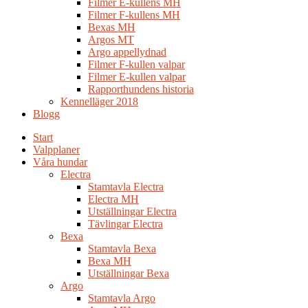
Filmer E-kullens MH
Filmer F-kullens MH
Bexas MH
Argos MT
Argo appellydnad
Filmer F-kullen valpar
Filmer E-kullen valpar
Rapporthundens historia
Kennelläger 2018
Blogg
Start
Valpplaner
Våra hundar
Electra
Stamtavla Electra
Electra MH
Utställningar Electra
Tävlingar Electra
Bexa
Stamtavla Bexa
Bexa MH
Utställningar Bexa
Argo
Stamtavla Argo