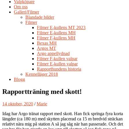
Valpköpare
Om oss
Galleri/Filmer
Blandade bilder
Filmer
Filmer E-kullens MT 2023
Filmer E-kullens MH
Filmer F-kullens MH
Bexas MH
Argos MT
Argo appellydnad
Filmer F-kullen valpar
Filmer E-kullen valpar
Rapporthundens historia
Kennelläger 2018
Blogg
Rapportträning med skott!
14 oktober, 2020
/
Marie
Idag har Argo tränat rapport med skott. Han fick springa fyra korta
längder (ca 180 m) med skytten placerad ca 15 m bredvid sträckan
relativt nära mig på station A så jag såg när han passerade. Och det