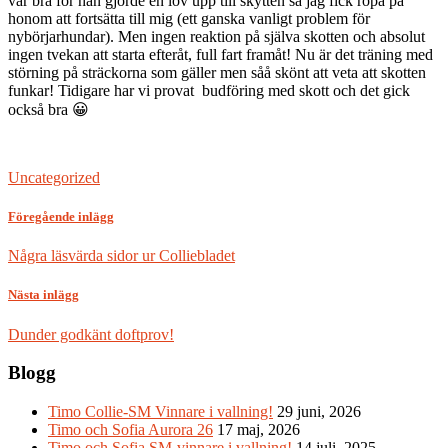
var bra för han gjorde en lov upp till skytten så jag fick ropa på
honom att fortsätta till mig (ett ganska vanligt problem för
nybörjarhundar). Men ingen reaktion på själva skotten och absolut
ingen tvekan att starta efteråt, full fart framåt! Nu är det träning med
störning på sträckorna som gäller men såå skönt att veta att skotten
funkar! Tidigare har vi provat budföring med skott och det gick
också bra 😀
Uncategorized
Föregående inlägg
Några läsvärda sidor ur Colliebladet
Nästa inlägg
Dunder godkänt doftprov!
Blogg
Timo Collie-SM Vinnare i vallning!
29 juni, 2026
Timo och Sofia Aurora 26
17 maj, 2026
Timo och Sofia SM-vinnare i vallning!
14 juli, 2025