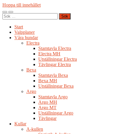
Hoppa till innehållet
Slå
Slå
Sök
på/av
på/av
efter:
mobilmeny
sökfält
Start
Valpplaner
Våra hundar
Electra
Stamtavla Electra
Electra MH
Utställningar Electra
Tävlingar Electra
Bexa
Stamtavla Bexa
Bexa MH
Utställningar Bexa
Argo
Stamtavla Argo
Argo MH
Argo MT
Utställningar Argo
Tävlingar
Kullar
A-kullen