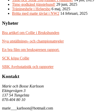
Timo godkänd tjänstehund!
29 juni, 2025
Träningshelg i Helgesbo
6 maj, 2025
Britta med matte tävlat i NW2
14 februari, 2025
Nyheter
Bra artikel om Collie i Brukshunden
Nya utställnings- och championatregler
En bra film om bruksgrenen rapport.
SCK köpa Collie
SBK Avelsstatistik och rapporter
Kontakt
Marie och Bosse Karlsson
Ekingevägen 3
137 54 Tungelsta
070-404 80 10
marie___karlsson@hotmail.com