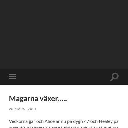
Slå
Slå
på/av
på/av
sökfält
mobilmeny
Magarna växer…..
20 MARS, 2021
Veckorna går och Alice är nu på dygn 47 och Healey på