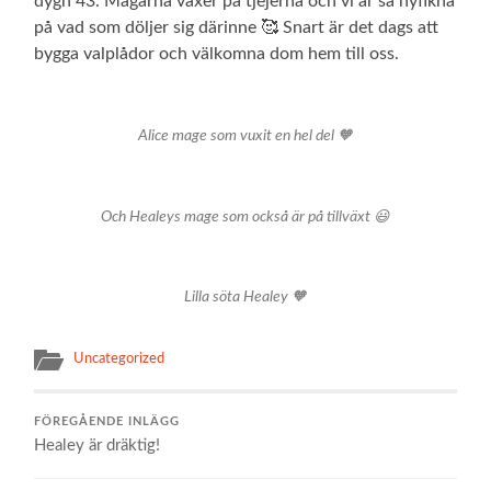
dygn 43. Magarna växer på tjejerna och vi är så nyfikna
på vad som döljer sig därinne 🥰 Snart är det dags att
bygga valplådor och välkomna dom hem till oss.
Alice mage som vuxit en hel del 🧡
Och Healeys mage som också är på tillväxt 😃
Lilla söta Healey 🧡
Uncategorized
FÖREGÅENDE INLÄGG
Healey är dräktig!