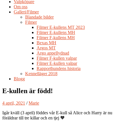
Valpköpare
Om oss
Galleri/Filmer
Blandade bilder
Filmer
Filmer E-kullens MT 2023
Filmer E-kullens MH
Filmer F-kullens MH
Bexas MH
Argos MT
Argo appellydnad
Filmer F-kullen valpar
Filmer E-kullen valpar
Rapporthundens historia
Kennelläger 2018
Blogg
E-kullen är född!
4 april, 2021
/
Marie
Igår kväll (3 april) föddes vår E-kull så Alice och Harry är nu
föräldrar till tre killar och en tjej 🧡