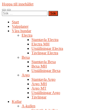
Hoppa till innehållet
Slå
Slå
Sök
på/av
på/av
efter:
mobilmeny
sökfält
Start
Valpplaner
Våra hundar
Electra
Stamtavla Electra
Electra MH
Utställningar Electra
Tävlingar Electra
Bexa
Stamtavla Bexa
Bexa MH
Utställningar Bexa
Argo
Stamtavla Argo
Argo MH
Argo MT
Utställningar Argo
Tävlingar
Kullar
A-kullen