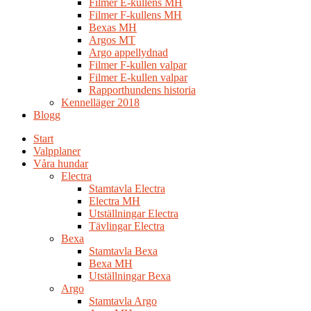
Filmer E-kullens MH
Filmer F-kullens MH
Bexas MH
Argos MT
Argo appellydnad
Filmer F-kullen valpar
Filmer E-kullen valpar
Rapporthundens historia
Kennelläger 2018
Blogg
Start
Valpplaner
Våra hundar
Electra
Stamtavla Electra
Electra MH
Utställningar Electra
Tävlingar Electra
Bexa
Stamtavla Bexa
Bexa MH
Utställningar Bexa
Argo
Stamtavla Argo