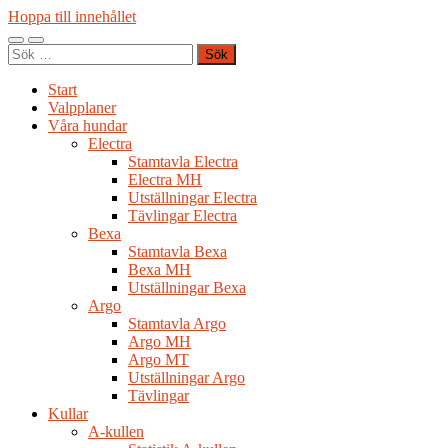
Hoppa till innehållet
Slå
Slå
Sök
på/av
på/av
efter:
mobilmeny
sökfält
Start
Valpplaner
Våra hundar
Electra
Stamtavla Electra
Electra MH
Utställningar Electra
Tävlingar Electra
Bexa
Stamtavla Bexa
Bexa MH
Utställningar Bexa
Argo
Stamtavla Argo
Argo MH
Argo MT
Utställningar Argo
Tävlingar
Kullar
A-kullen