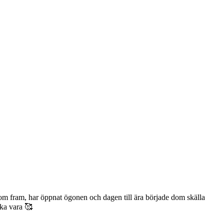
r dom fram, har öppnat ögonen och dagen till ära började dom skälla
ska vara 🥰