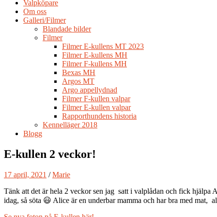
Valpköpare
Om oss
Galleri/Filmer
Blandade bilder
Filmer
Filmer E-kullens MT 2023
Filmer E-kullens MH
Filmer F-kullens MH
Bexas MH
Argos MT
Argo appellydnad
Filmer F-kullen valpar
Filmer E-kullen valpar
Rapporthundens historia
Kennelläger 2018
Blogg
E-kullen 2 veckor!
17 april, 2021
/
Marie
Tänk att det är hela 2 veckor sen jag satt i valplådan och fick hjälpa 
idag, så söta 😃 Alice är en underbar mamma och har bra med mat, alla
Se nya foton på E-kullen här!