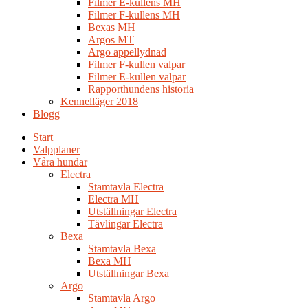
Filmer E-kullens MH
Filmer F-kullens MH
Bexas MH
Argos MT
Argo appellydnad
Filmer F-kullen valpar
Filmer E-kullen valpar
Rapporthundens historia
Kennelläger 2018
Blogg
Start
Valpplaner
Våra hundar
Electra
Stamtavla Electra
Electra MH
Utställningar Electra
Tävlingar Electra
Bexa
Stamtavla Bexa
Bexa MH
Utställningar Bexa
Argo
Stamtavla Argo