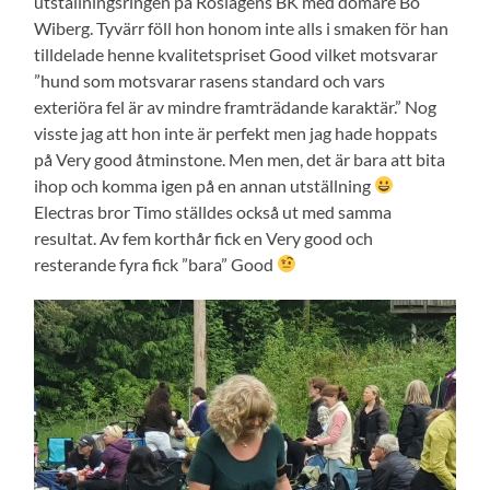
utställningsringen på Roslagens BK med domare Bo
Wiberg. Tyvärr föll hon honom inte alls i smaken för han
tilldelade henne kvalitetspriset Good vilket motsvarar
”hund som motsvarar rasens standard och vars
exteriöra fel är av mindre framträdande karaktär.” Nog
visste jag att hon inte är perfekt men jag hade hoppats
på Very good åtminstone. Men men, det är bara att bita
ihop och komma igen på en annan utställning
Electras bror Timo ställdes också ut med samma
resultat. Av fem korthår fick en Very good och
resterande fyra fick ”bara” Good