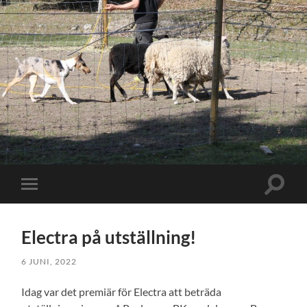
Slå
Slå
på/av
på/av
sökfält
mobilmeny
Electra på utställning!
6 JUNI, 2022
Idag var det premiär för Electra att beträda