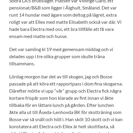
Södra LA:s bruksläger. Platsen var Vidinge Gård, ett
pensionat/B&B som ligger i Älghult, Småland. Det var
runt 14 hundar med ägare som deltog på lägret, extra
roligt var att Ellex med matte Elisabeth också var där. Vi
hade bara Electra med oss, ett bra tillfälle att få vara
ensam med matte och husse.
Det var samling kl 19 med gemensam middag och vi
delades upp i tre olika grupper som skulle träna
tillsammans.
Lördag morgon bar det av till skogen, jag och Bosse
passade på att köra ett rapportpass i dom fina skogarna.
Därefter mötte vi upp ”vår” grupp och Electra fick några
kortare frispår som hon klarade av fint innan vi åkte
tillbaka för en lättare lunch på gården. Efter lunchen
åkte alla ut till Åseda-Lenhovda BK för skotträning som
Bosse var så snäll och höll i. Han sköt 10 skott och vi kan
konstatera att Electra och Ellex är helt skottfasta, så