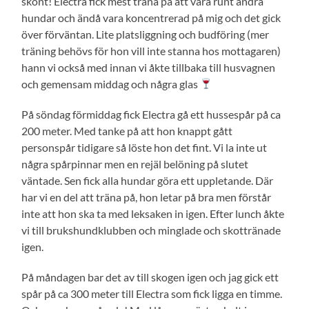
skönt! Electra fick mest träna på att vara runt andra
hundar och ändå vara koncentrerad på mig och det gick
över förväntan. Lite platsliggning och budföring (mer
träning behövs för hon vill inte stanna hos mottagaren)
hann vi också med innan vi åkte tillbaka till husvagnen
och gemensam middag och några glas
På söndag förmiddag fick Electra gå ett hussespår på ca
200 meter. Med tanke på att hon knappt gått
personspår tidigare så löste hon det fint. Vi la inte ut
några spårpinnar men en rejäl belöning på slutet
väntade. Sen fick alla hundar göra ett uppletande. Där
har vi en del att träna på, hon letar på bra men förstår
inte att hon ska ta med leksaken in igen. Efter lunch åkte
vi till brukshundklubben och minglade och skottränade
igen.
På måndagen bar det av till skogen igen och jag gick ett
spår på ca 300 meter till Electra som fick ligga en timme.