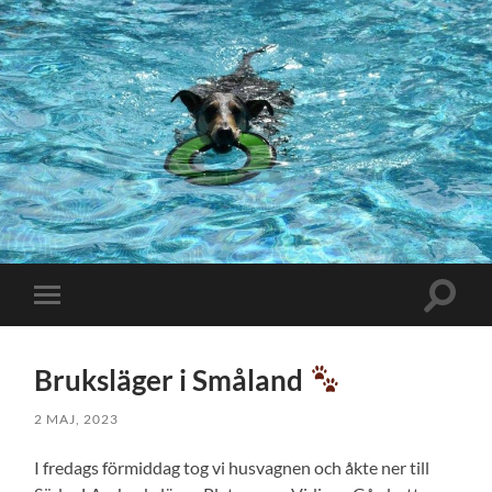
Slå
Slå
på/av
på/av
sökfält
mobilmeny
Bruksläger i Småland
2 MAJ, 2023
I fredags förmiddag tog vi husvagnen och åkte ner till