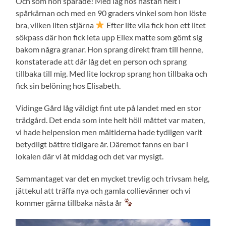
Och som hon spårade! Med låg nos nästan helt i
spårkärnan och med en 90 graders vinkel som hon löste
bra, vilken liten stjärna
Efter lite vila fick hon ett litet
sökpass där hon fick leta upp Ellex matte som gömt sig
bakom några granar. Hon sprang direkt fram till henne,
konstaterade att där låg det en person och sprang
tillbaka till mig. Med lite lockrop sprang hon tillbaka och
fick sin belöning hos Elisabeth.
Vidinge Gård låg väldigt fint ute på landet med en stor
trädgård. Det enda som inte helt höll måttet var maten,
vi hade helpension men måltiderna hade tydligen varit
betydligt bättre tidigare år. Däremot fanns en bar i
lokalen där vi åt middag och det var mysigt.
Sammantaget var det en mycket trevlig och trivsam helg,
jättekul att träffa nya och gamla collievänner och vi
kommer gärna tillbaka nästa år