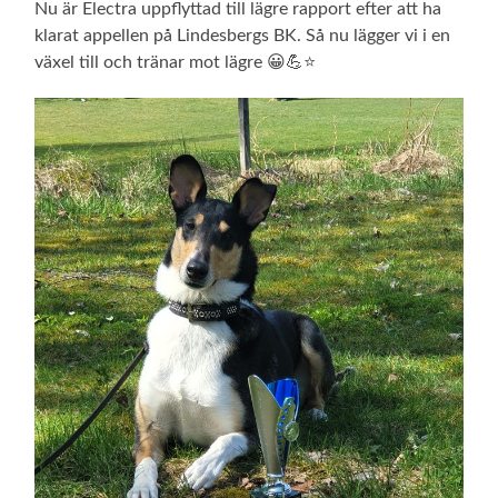
Nu är Electra uppflyttad till lägre rapport efter att ha
klarat appellen på Lindesbergs BK. Så nu lägger vi i en
växel till och tränar mot lägre 😀💪⭐