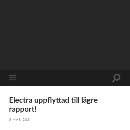
Slå
Slå
på/av
på/av
sökfält
mobilmeny
Electra uppflyttad till lägre
rapport!
5 MAJ, 2024