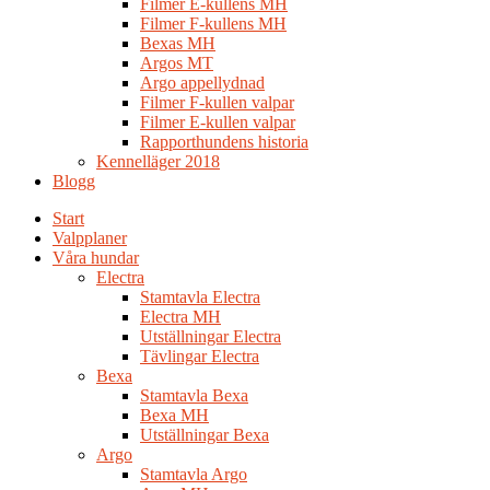
Filmer E-kullens MH
Filmer F-kullens MH
Bexas MH
Argos MT
Argo appellydnad
Filmer F-kullen valpar
Filmer E-kullen valpar
Rapporthundens historia
Kennelläger 2018
Blogg
Start
Valpplaner
Våra hundar
Electra
Stamtavla Electra
Electra MH
Utställningar Electra
Tävlingar Electra
Bexa
Stamtavla Bexa
Bexa MH
Utställningar Bexa
Argo
Stamtavla Argo