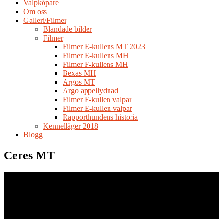
Valpköpare
Om oss
Galleri/Filmer
Blandade bilder
Filmer
Filmer E-kullens MT 2023
Filmer E-kullens MH
Filmer F-kullens MH
Bexas MH
Argos MT
Argo appellydnad
Filmer F-kullen valpar
Filmer E-kullen valpar
Rapporthundens historia
Kennelläger 2018
Blogg
Ceres MT