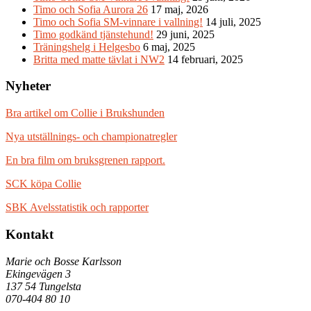
Timo och Sofia Aurora 26
17 maj, 2026
Timo och Sofia SM-vinnare i vallning!
14 juli, 2025
Timo godkänd tjänstehund!
29 juni, 2025
Träningshelg i Helgesbo
6 maj, 2025
Britta med matte tävlat i NW2
14 februari, 2025
Nyheter
Bra artikel om Collie i Brukshunden
Nya utställnings- och championatregler
En bra film om bruksgrenen rapport.
SCK köpa Collie
SBK Avelsstatistik och rapporter
Kontakt
Marie och Bosse Karlsson
Ekingevägen 3
137 54 Tungelsta
070-404 80 10