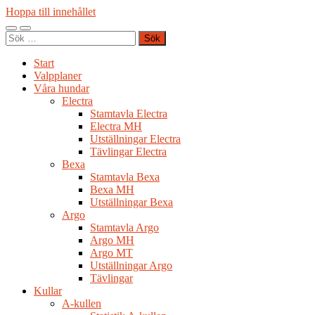
Hoppa till innehållet
Slå
Slå
Sök
på/av
på/av
efter:
mobilmeny
sökfält
Start
Valpplaner
Våra hundar
Electra
Stamtavla Electra
Electra MH
Utställningar Electra
Tävlingar Electra
Bexa
Stamtavla Bexa
Bexa MH
Utställningar Bexa
Argo
Stamtavla Argo
Argo MH
Argo MT
Utställningar Argo
Tävlingar
Kullar
A-kullen