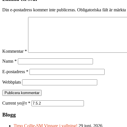
Din e-postadress kommer inte publiceras.
Obligatoriska fält är märkta
Kommentar
*
Namn
*
E-postadress
*
Webbplats
Current ye@r
*
Blogg
Timo Collie-SM Vinnare i vallning!
29 juni, 2026