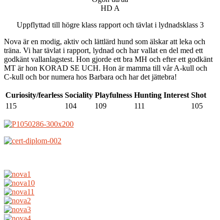
HD A
Uppflyttad till högre klass rapport och tävlat i lydnadsklass 3
Nova är en modig, aktiv och lättlärd hund som älskar att leka och
träna. Vi har tävlat i rapport, lydnad och har vallat en del med ett
godkänt vallanlagstest. Hon gjorde ett bra MH och efter ett godkänt
MT är hon KORAD SE UCH. Hon är mamma till vår A-kull och
C-kull och bor numera hos Barbara och har det jättebra!
Curiosity/fearless
Sociality
Playfulness
Hunting Interest
Shot
115
104
109
111
105