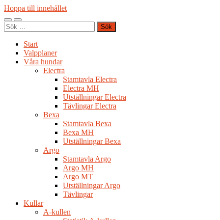
Hoppa till innehållet
Slå
Slå
Sök
på/av
på/av
efter:
mobilmeny
sökfält
Start
Valpplaner
Våra hundar
Electra
Stamtavla Electra
Electra MH
Utställningar Electra
Tävlingar Electra
Bexa
Stamtavla Bexa
Bexa MH
Utställningar Bexa
Argo
Stamtavla Argo
Argo MH
Argo MT
Utställningar Argo
Tävlingar
Kullar
A-kullen