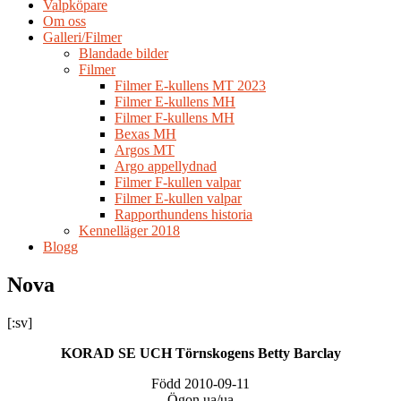
Valpköpare
Om oss
Galleri/Filmer
Blandade bilder
Filmer
Filmer E-kullens MT 2023
Filmer E-kullens MH
Filmer F-kullens MH
Bexas MH
Argos MT
Argo appellydnad
Filmer F-kullen valpar
Filmer E-kullen valpar
Rapporthundens historia
Kennelläger 2018
Blogg
Nova
[:sv]
KORAD SE UCH Törnskogens Betty Barclay
Född 2010-09-11
Ögon ua/ua