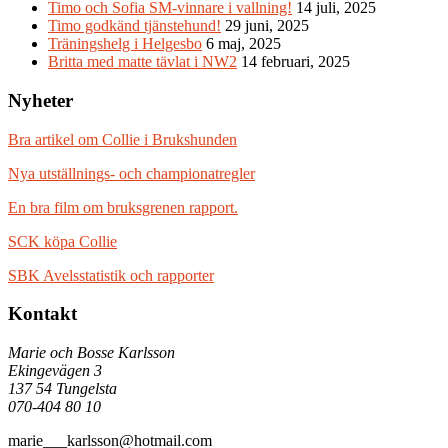
Timo och Sofia SM-vinnare i vallning!
14 juli, 2025
Timo godkänd tjänstehund!
29 juni, 2025
Träningshelg i Helgesbo
6 maj, 2025
Britta med matte tävlat i NW2
14 februari, 2025
Nyheter
Bra artikel om Collie i Brukshunden
Nya utställnings- och championatregler
En bra film om bruksgrenen rapport.
SCK köpa Collie
SBK Avelsstatistik och rapporter
Kontakt
Marie och Bosse Karlsson
Ekingevägen 3
137 54 Tungelsta
070-404 80 10
marie___karlsson@hotmail.com