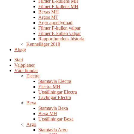
Filmer E-kullens MH
Filmer F-kullens MH
Bexas MH
Argos MT
Argo appellydnad
Filmer F-kullen valpar
Filmer E-kullen valpar
Rapporthundens historia
Kennelläger 2018
Blogg
Start
Valpplaner
Våra hundar
Electra
Stamtavla Electra
Electra MH
Utställningar Electra
Tävlingar Electra
Bexa
Stamtavla Bexa
Bexa MH
Utställningar Bexa
Argo
Stamtavla Argo