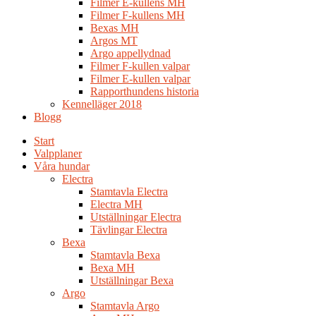
Filmer E-kullens MH
Filmer F-kullens MH
Bexas MH
Argos MT
Argo appellydnad
Filmer F-kullen valpar
Filmer E-kullen valpar
Rapporthundens historia
Kennelläger 2018
Blogg
Start
Valpplaner
Våra hundar
Electra
Stamtavla Electra
Electra MH
Utställningar Electra
Tävlingar Electra
Bexa
Stamtavla Bexa
Bexa MH
Utställningar Bexa
Argo
Stamtavla Argo