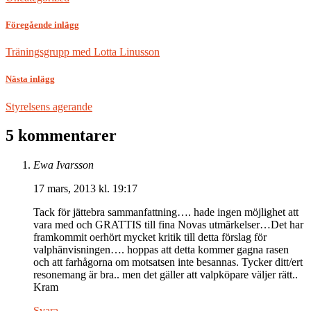
Föregående inlägg
Träningsgrupp med Lotta Linusson
Nästa inlägg
Styrelsens agerande
5 kommentarer
Ewa Ivarsson
17 mars, 2013 kl. 19:17
Tack för jättebra sammanfattning…. hade ingen möjlighet att
vara med och GRATTIS till fina Novas utmärkelser…Det har
framkommit oerhört mycket kritik till detta förslag för
valphänvisningen…. hoppas att detta kommer gagna rasen
och att farhågorna om motsatsen inte besannas. Tycker ditt/ert
resonemang är bra.. men det gäller att valpköpare väljer rätt..
Kram
Svara