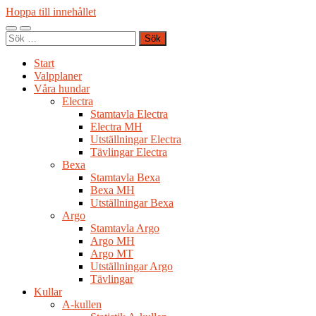
Hoppa till innehållet
Slå
Slå
Sök
på/av
på/av
efter:
mobilmeny
sökfält
Start
Valpplaner
Våra hundar
Electra
Stamtavla Electra
Electra MH
Utställningar Electra
Tävlingar Electra
Bexa
Stamtavla Bexa
Bexa MH
Utställningar Bexa
Argo
Stamtavla Argo
Argo MH
Argo MT
Utställningar Argo
Tävlingar
Kullar
A-kullen