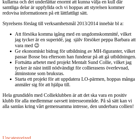
kullarna och det underlättar enormt att kunna välja en kull där
samtliga delar är uppfyllda och vi hoppas att styrelsen kommer
redovisa informationen på ett lättfattligt sätt.
Styrelsens förslag till verksamhetsmål 2013/2014 innebär bl a:
Att försöka komma igång med en ungdomskommitté, vilket
jag tycker är en superidé, jag själv försöker peppa Barbara att
vara med 😉
Ge ekonomiskt bidrag för utbildning av MH-figuranter, vilket
passar Bosse bra eftersom han funderar på att gå utbildningen.
Fortsätta arbetet med projekt Mentalt Sund Collie, vilket jag
tycker är näst intill nödvändigt för collierasens överlevnad,
åtminstone som bruksras.
Starta ett projekt för att uppdatera LO-pärmen, hoppas många
anmäler sig för att hjälpa till.
Hela grundidén med Collieklubben är att det ska vara en positiv
klubb för alla medlemmar oavsett intresseområde. På så sätt kan vi
alla samlas kring vårt gemensamma intresse, den underbara collien!
Uncategorized