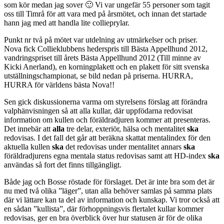
som kör medan jag sover 🙂 Vi var ungefär 55 personer som tagit
oss till Timrå för att vara med på årsmötet, och innan det startade
hann jag med att handla lite collieprylar.
Punkt nr två på mötet var utdelning av utmärkelser och priser.
Nova fick Collieklubbens hederspris till Bästa Appellhund 2012,
vandringspriset till årets Bästa Appellhund 2012 (Till minne av
Kicki Anerland), en korningplakett och en plakett för sitt svenska
utställningschampionat, se bild nedan på priserna. HURRA,
HURRA för världens bästa Nova!!
Sen gick diskussionerna varma om styrelsens förslag att förändra
valphänvisningen så att alla kullar, där uppfödarna redovisat
information om kullen och föräldradjuren kommer att presenteras.
Det innebär att
alla
tre delar, exteriör, hälsa och mentalitet
ska
redovisas. I det fall det går att beräkna skattat mentalindex för den
aktuella kullen
ska
det redovisas under mentalitet annars
ska
föräldradjurens egna mentala status redovisas samt att HD-index
ska
användas så fort det finns tillgängligt.
Både jag och Bosse röstade för förslaget. Det är inte bra som det är
nu med två olika ”läger”, utan alla behöver samlas på samma plats
där vi lättare kan ta del av information och kunskap. Vi tror också att
en sådan ”kullista”, där förhoppningsvis flertalet kullar kommer
redovisas, ger en bra överblick över hur statusen är för de olika