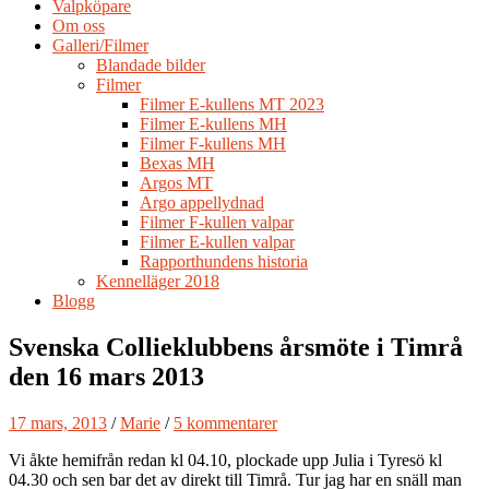
Valpköpare
Om oss
Galleri/Filmer
Blandade bilder
Filmer
Filmer E-kullens MT 2023
Filmer E-kullens MH
Filmer F-kullens MH
Bexas MH
Argos MT
Argo appellydnad
Filmer F-kullen valpar
Filmer E-kullen valpar
Rapporthundens historia
Kennelläger 2018
Blogg
Svenska Collieklubbens årsmöte i Timrå
den 16 mars 2013
17 mars, 2013
/
Marie
/
5 kommentarer
Vi åkte hemifrån redan kl 04.10, plockade upp Julia i Tyresö kl
04.30 och sen bar det av direkt till Timrå. Tur jag har en snäll man