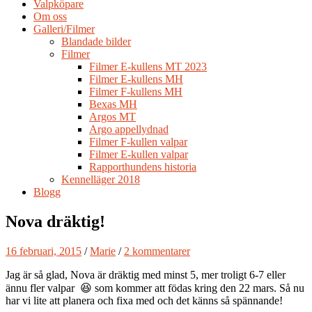
Valpköpare
Om oss
Galleri/Filmer
Blandade bilder
Filmer
Filmer E-kullens MT 2023
Filmer E-kullens MH
Filmer F-kullens MH
Bexas MH
Argos MT
Argo appellydnad
Filmer F-kullen valpar
Filmer E-kullen valpar
Rapporthundens historia
Kennelläger 2018
Blogg
Nova dräktig!
16 februari, 2015
/
Marie
/
2 kommentarer
Jag är så glad, Nova är dräktig med minst 5, mer troligt 6-7 eller
ännu fler valpar 😆 som kommer att födas kring den 22 mars. Så nu
har vi lite att planera och fixa med och det känns så spännande!