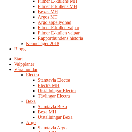
Filmer E-kullens MH
Filmer F-kullens MH
Bexas MH
Argos MT
Argo appellydnad
Filmer F-kullen valpar
Filmer E-kullen valpar
Rapporthundens historia
Kennelläger 2018
Blogg
Start
Valpplaner
Våra hundar
Electra
Stamtavla Electra
Electra MH
Utställningar Electra
Tävlingar Electra
Bexa
Stamtavla Bexa
Bexa MH
Utställningar Bexa
Argo
Stamtavla Argo