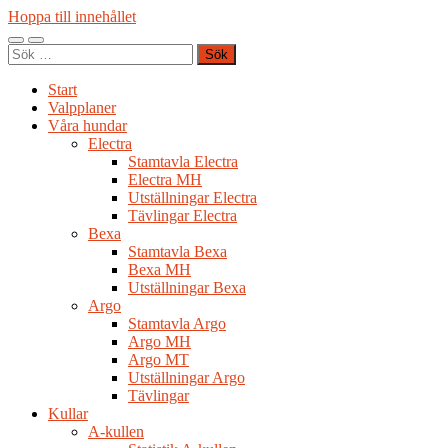
Hoppa till innehållet
Slå
Slå
Sök
på/av
på/av
efter:
mobilmeny
sökfält
Start
Valpplaner
Våra hundar
Electra
Stamtavla Electra
Electra MH
Utställningar Electra
Tävlingar Electra
Bexa
Stamtavla Bexa
Bexa MH
Utställningar Bexa
Argo
Stamtavla Argo
Argo MH
Argo MT
Utställningar Argo
Tävlingar
Kullar
A-kullen