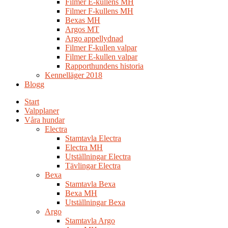
Filmer E-kullens MH
Filmer F-kullens MH
Bexas MH
Argos MT
Argo appellydnad
Filmer F-kullen valpar
Filmer E-kullen valpar
Rapporthundens historia
Kennelläger 2018
Blogg
Start
Valpplaner
Våra hundar
Electra
Stamtavla Electra
Electra MH
Utställningar Electra
Tävlingar Electra
Bexa
Stamtavla Bexa
Bexa MH
Utställningar Bexa
Argo
Stamtavla Argo