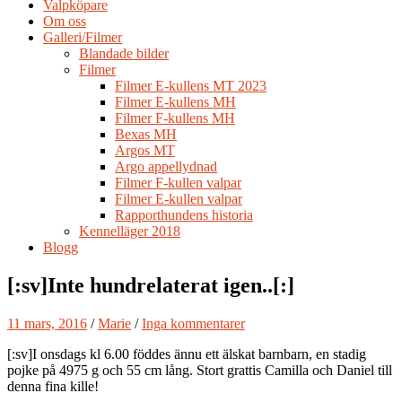
Valpköpare
Om oss
Galleri/Filmer
Blandade bilder
Filmer
Filmer E-kullens MT 2023
Filmer E-kullens MH
Filmer F-kullens MH
Bexas MH
Argos MT
Argo appellydnad
Filmer F-kullen valpar
Filmer E-kullen valpar
Rapporthundens historia
Kennelläger 2018
Blogg
[:sv]Inte hundrelaterat igen..[:]
11 mars, 2016
/
Marie
/
Inga kommentarer
[:sv]I onsdags kl 6.00 föddes ännu ett älskat barnbarn, en stadig
pojke på 4975 g och 55 cm lång. Stort grattis Camilla och Daniel till
denna fina kille!