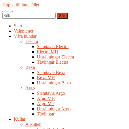
Hoppa till innehållet
Slå
Slå
Sök
på/av
på/av
efter:
mobilmeny
sökfält
Start
Valpplaner
Våra hundar
Electra
Stamtavla Electra
Electra MH
Utställningar Electra
Tävlingar Electra
Bexa
Stamtavla Bexa
Bexa MH
Utställningar Bexa
Argo
Stamtavla Argo
Argo MH
Argo MT
Utställningar Argo
Tävlingar
Kullar
A-kullen