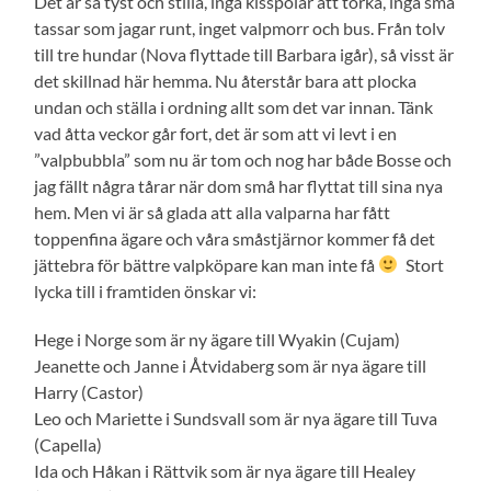
Det är så tyst och stilla, inga kisspölar att torka, inga små
tassar som jagar runt, inget valpmorr och bus. Från tolv
till tre hundar (Nova flyttade till Barbara igår), så visst är
det skillnad här hemma. Nu återstår bara att plocka
undan och ställa i ordning allt som det var innan. Tänk
vad åtta veckor går fort, det är som att vi levt i en
”valpbubbla” som nu är tom och nog har både Bosse och
jag fällt några tårar när dom små har flyttat till sina nya
hem. Men vi är så glada att alla valparna har fått
toppenfina ägare och våra småstjärnor kommer få det
jättebra för bättre valpköpare kan man inte få
Stort
lycka till i framtiden önskar vi:
Hege i Norge som är ny ägare till Wyakin (Cujam)
Jeanette och Janne i Åtvidaberg som är nya ägare till
Harry (Castor)
Leo och Mariette i Sundsvall som är nya ägare till Tuva
(Capella)
Ida och Håkan i Rättvik som är nya ägare till Healey