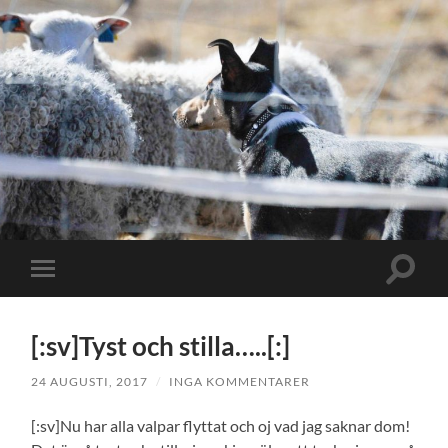
Slå
Slå
på/av
på/av
sökfält
mobilmeny
[:sv]Tyst och stilla…..[:]
24 AUGUSTI, 2017
/
INGA KOMMENTARER
[:sv]Nu har alla valpar flyttat och oj vad jag saknar dom!