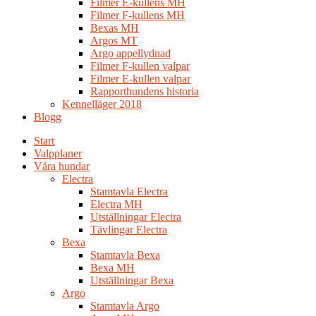
Filmer E-kullens MH
Filmer F-kullens MH
Bexas MH
Argos MT
Argo appellydnad
Filmer F-kullen valpar
Filmer E-kullen valpar
Rapporthundens historia
Kennelläger 2018
Blogg
Start
Valpplaner
Våra hundar
Electra
Stamtavla Electra
Electra MH
Utställningar Electra
Tävlingar Electra
Bexa
Stamtavla Bexa
Bexa MH
Utställningar Bexa
Argo
Stamtavla Argo