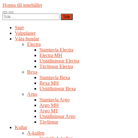
Hoppa till innehållet
Slå
Slå
Sök
på/av
på/av
efter:
mobilmeny
sökfält
Start
Valpplaner
Våra hundar
Electra
Stamtavla Electra
Electra MH
Utställningar Electra
Tävlingar Electra
Bexa
Stamtavla Bexa
Bexa MH
Utställningar Bexa
Argo
Stamtavla Argo
Argo MH
Argo MT
Utställningar Argo
Tävlingar
Kullar
A-kullen