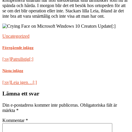
kompensera smärtan har hon snedbelastat sina lårmuskler som nu är
spända och hårda. I morgon blir det ett besök hos ortopeden för att
se om det blir operation eller inte. Stackars lilla Leia, ibland är det
inte bra att vara smärttålig och inte visa att man har ont.
[:]
Uncategorized
Föregående inlägg
[:sv]Patrullstig[:]
Nästa inlägg
[:sv]Leia igen…[:]
Lämna ett svar
Din e-postadress kommer inte publiceras.
Obligatoriska fält är
märkta
*
Kommentar
*