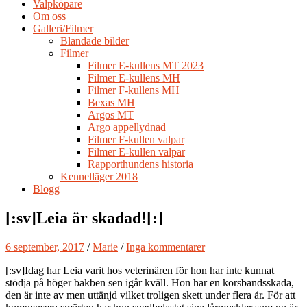
Valpköpare
Om oss
Galleri/Filmer
Blandade bilder
Filmer
Filmer E-kullens MT 2023
Filmer E-kullens MH
Filmer F-kullens MH
Bexas MH
Argos MT
Argo appellydnad
Filmer F-kullen valpar
Filmer E-kullen valpar
Rapporthundens historia
Kennelläger 2018
Blogg
[:sv]Leia är skadad![:]
6 september, 2017
/
Marie
/
Inga kommentarer
[:sv]Idag har Leia varit hos veterinären för hon har inte kunnat
stödja på höger bakben sen igår kväll. Hon har en korsbandsskada,
den är inte av men uttänjd vilket troligen skett under flera år. För att