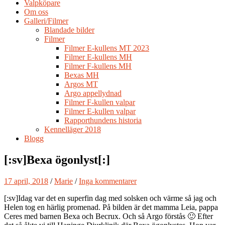
Valpköpare
Om oss
Galleri/Filmer
Blandade bilder
Filmer
Filmer E-kullens MT 2023
Filmer E-kullens MH
Filmer F-kullens MH
Bexas MH
Argos MT
Argo appellydnad
Filmer F-kullen valpar
Filmer E-kullen valpar
Rapporthundens historia
Kennelläger 2018
Blogg
[:sv]Bexa ögonlyst[:]
17 april, 2018
/
Marie
/
Inga kommentarer
[:sv]Idag var det en superfin dag med solsken och värme så jag och
Helen tog en härlig promenad. På bilden är det mamma Leia, pappa
Ceres med barnen Bexa och Becrux. Och så Argo förstås 🙂 Efter