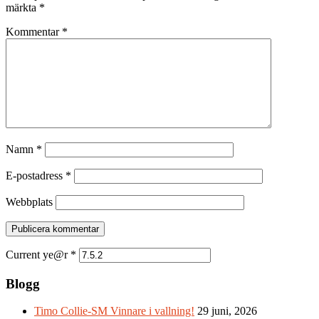
märkta
*
Kommentar
*
Namn
*
E-postadress
*
Webbplats
Current ye@r
*
Blogg
Timo Collie-SM Vinnare i vallning!
29 juni, 2026