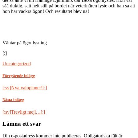
det så åkte vi till Haninge Djurklinik där Bexa ögonlystes. Hon var
såå duktig, satt helt still på bordet när veterinären lyste och han sa att
hon har vackra ögon! Och resultatet blev ua!
Väntar på ögonlysning
[:]
Uncategorized
Föregående inlägg
[:sv]Nya valpplaner![:]
Nästa inlägg
[:sv]Trevligt mejl…[:]
Lämna ett svar
Din e-postadress kommer inte publiceras.
Obligatoriska fält är