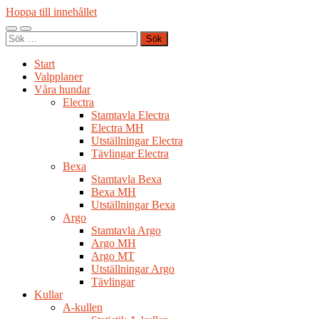
Hoppa till innehållet
Slå
Slå
Sök
på/av
på/av
efter:
mobilmeny
sökfält
Start
Valpplaner
Våra hundar
Electra
Stamtavla Electra
Electra MH
Utställningar Electra
Tävlingar Electra
Bexa
Stamtavla Bexa
Bexa MH
Utställningar Bexa
Argo
Stamtavla Argo
Argo MH
Argo MT
Utställningar Argo
Tävlingar
Kullar
A-kullen