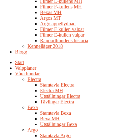
Filmer E-kullens MH
Filmer F-kullens MH
Bexas MH
Argos MT
Argo appellydnad
Filmer F-kullen valpar
Filmer E-kullen valpar
Rapporthundens historia
Kennelläger 2018
Blogg
Start
Valpplaner
Våra hundar
Electra
Stamtavla Electra
Electra MH
Utställningar Electra
Tävlingar Electra
Bexa
Stamtavla Bexa
Bexa MH
Utställningar Bexa
Argo
Stamtavla Argo