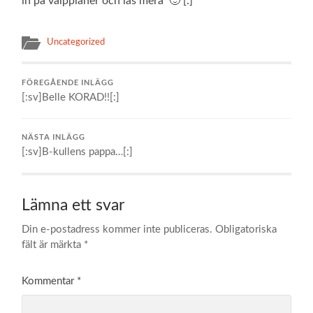
in på valpplaner och läs mera 🙂 [:]
Uncategorized
FÖREGÅENDE INLÄGG
[:sv]Belle KORAD!![:]
NÄSTA INLÄGG
[:sv]B-kullens pappa…[:]
Lämna ett svar
Din e-postadress kommer inte publiceras.
Obligatoriska
fält är märkta
*
Kommentar
*