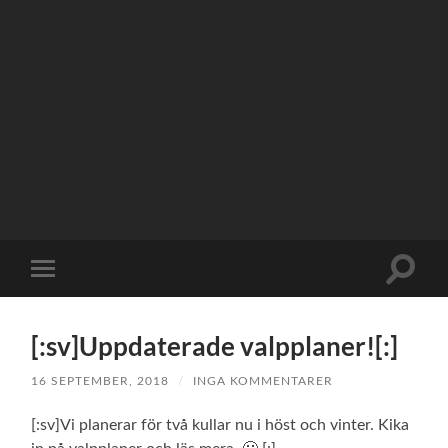
Slå
Slå
på/av
på/av
sökfält
mobilmeny
[:sv]Uppdaterade valpplaner![:]
16 SEPTEMBER, 2018
/
INGA KOMMENTARER
[:sv]Vi planerar för två kullar nu i höst och vinter. Kika