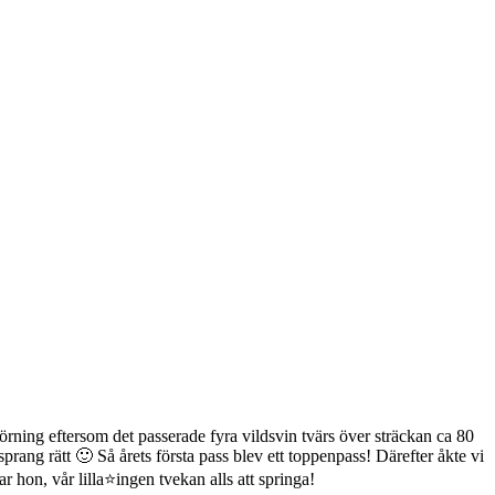
törning eftersom det passerade fyra vildsvin tvärs över sträckan ca 80
prang rätt 🙂 Så årets första pass blev ett toppenpass! Därefter åkte vi
hon, vår lilla⭐ingen tvekan alls att springa!