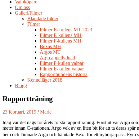
Valpköpare
Om oss
Galleri/Filmer
Blandade bilder
Filmer
Filmer E-kullens MT 2023
Filmer E-kullens MH
Filmer F-kullens MH
Bexas MH
Argos MT
Argo appellydnad
Filmer F-kullen valpar
Filmer E-kullen valpar
Rapporthundens historia
Kennelläger 2018
Blogg
Rapportträning
23 februari, 2019
/
Marie
Idag var det dags för årets första rapportträning. Först ut var Argo so
meter innan C-stationen. Argo vek av en liten bit för att ta deras spår
hem och lämnade Argo och hämtade Bexa för ett nybörjarpass. Fyra skic