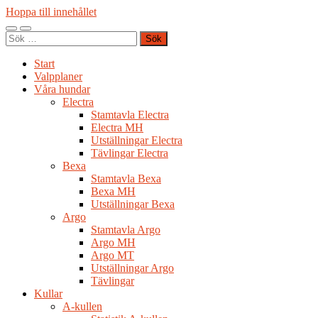
Hoppa till innehållet
Slå
Slå
Sök
på/av
på/av
efter:
mobilmeny
sökfält
Start
Valpplaner
Våra hundar
Electra
Stamtavla Electra
Electra MH
Utställningar Electra
Tävlingar Electra
Bexa
Stamtavla Bexa
Bexa MH
Utställningar Bexa
Argo
Stamtavla Argo
Argo MH
Argo MT
Utställningar Argo
Tävlingar
Kullar
A-kullen