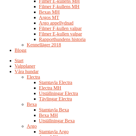
Filmer E-kullens MH
Filmer F-kullens MH
Bexas MH
Argos MT
Argo appellydnad
Filmer F-kullen valpar
Filmer E-kullen valpar
Rapporthundens historia
Kennelläger 2018
Blogg
Start
Valpplaner
Våra hundar
Electra
Stamtavla Electra
Electra MH
Utställningar Electra
Tävlingar Electra
Bexa
Stamtavla Bexa
Bexa MH
Utställningar Bexa
Argo
Stamtavla Argo