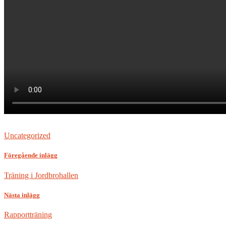
Uncategorized
Föregående inlägg
Träning i Jordbrohallen
Nästa inlägg
Rapportträning