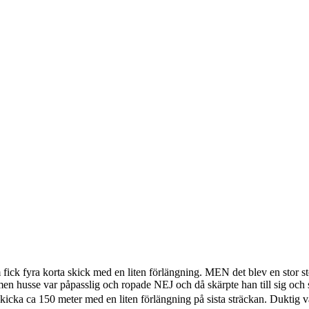
m fick fyra korta skick med en liten förlängning. MEN det blev en stor s
 men husse var påpasslig och ropade NEJ och då skärpte han till sig och s
ka ca 150 meter med en liten förlängning på sista sträckan. Duktig var 