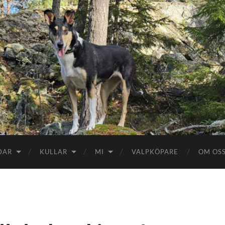
DAR
KULLAR
MI
VALPKÖPARE
OM OS