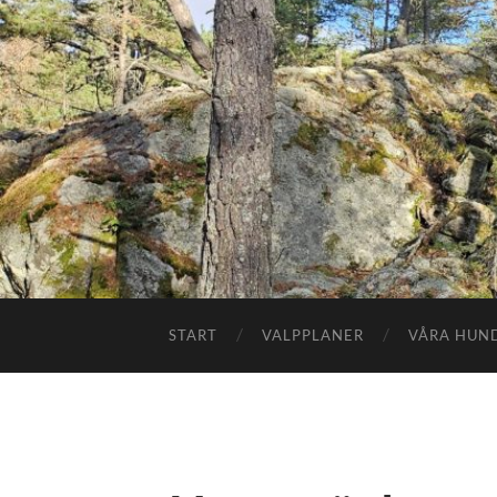
START
VALPPLANER
VÅRA HUN