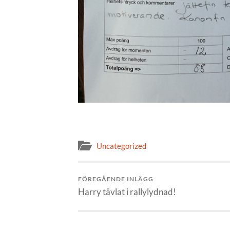
Uncategorized
FÖREGÅENDE INLÄGG
Harry tävlat i rallylydnad!